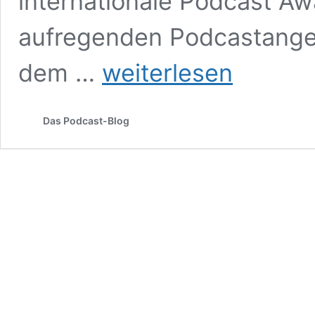
internationale Podcast Aw
aufregenden Podcastangeb
Podcastpreis
dem …
weiterlesen
oder
Podcast
Award
Das Podcast-Blog
–
Welche
Podcastauszeichnungen
gibt
es?