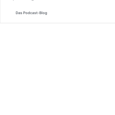
für
Podc
Das Podcast-Blog
geht
an
den
Start