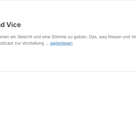
nd Vice
en ein Gesicht und eine Stimme zu geben. Das, was Nissan und Vice
„Die
odcast zur Vorstellung …
weiterlesen
Enigma
Thriller“-
Podcast
Nissan
und
Vice