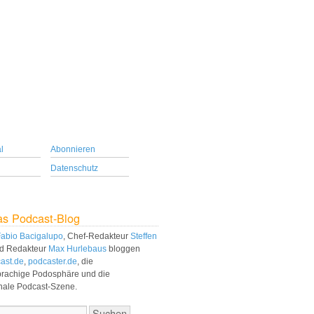
l
Abonnieren
Datenschutz
as Podcast-Blog
abio Bacigalupo
, Chef-Redakteur
Steffen
d Redakteur
Max Hurlebaus
bloggen
ast.de
,
podcaster.de
, die
prachige Podosphäre und die
onale Podcast-Szene.