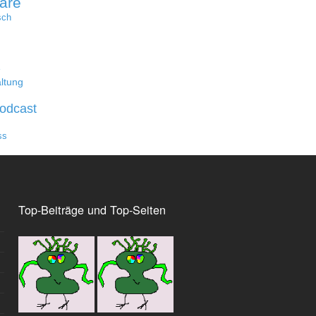
are
sch
e
ltung
odcast
ss
Top-Beiträge und Top-Seiten