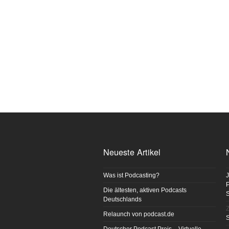
Neueste Artikel
Was ist Podcasting?
J
P
Die ältesten, aktiven Podcasts
Deutschlands
Z
Relaunch von podcast.de
S