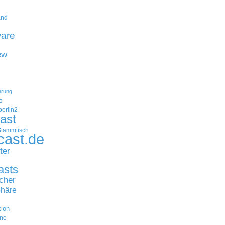
and
are
ew
erung
p
erlin2
ast
Stammtisch
cast.de
ter
asts
cher
häre
tion
ne