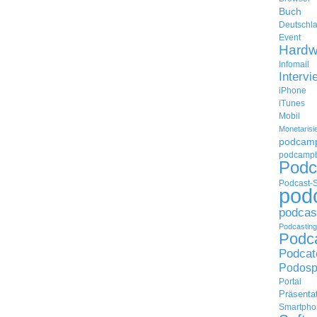
Buch
Deutschl
Event
Hardw
Infomail
Intervi
iPhone
iTunes
Mobil
Monetarisi
podcam
podcampb
Podc
Podcast-
pod
podcas
Podcasting
Podc
Podcat
Podosp
Portal
Präsenta
Smartpho