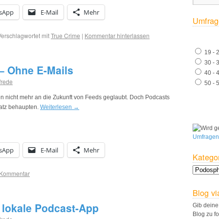
sApp
E-Mail
Mehr
Umfrag
Verschlagwortet mit
True Crime
|
Kommentar hinterlassen
19 - 
30 - 
 – Ohne E-Mails
40 - 
Wrede
50 - 
en nicht mehr an die Zukunft von Feeds geglaubt. Doch Podcasts
atz behaupten.
Weiterlesen
→
Umfragen
sApp
E-Mail
Mehr
Katego
 Kommentar
Blog vi
e lokale Podcast-App
Gib deine
Blog zu f