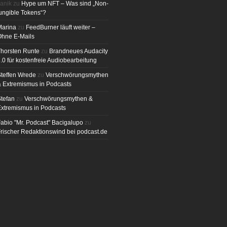
anik
zu
Hype um NFT – Was sind „Non-
ungible Tokens“?
Marina
zu
FeedBurner läuft weiter –
Ohne E-Mails
horsten Runte
zu
Brandneues Audacity
.0 für kostenfreie Audiobearbeitung
teffen Wrede
zu
Verschwörungsmythen
 Extremismus in Podcasts
tefan
zu
Verschwörungsmythen &
xtremismus in Podcasts
abio "Mr. Podcast" Bacigalupo
zu
rischer Redaktionswind bei podcast.de