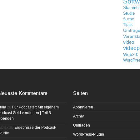
Softw
Stammti
Studie
Suche
Tipps
Umfrag
Veransta
video
videop
Web2.0
WordPre
Neueste Kommentare
Seiten
ulia
zu
Für Podcaster: Mit eigenem
Abonnieren
odcast Geld verdienen | Teil 5:
Archiv
Spenden
Umfragen
ibtek
zu
Ergebnisse der Podcast-
tudie
WordPress-Plugin