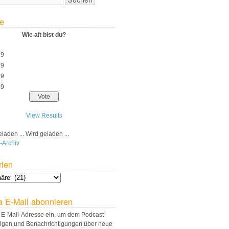
e
Wie alt bist du?
29
39
49
59
View Results
Wird geladen ...
-Archiv
rien
a E-Mail abonnieren
 E-Mail-Adresse ein, um dem Podcast-
olgen und Benachrichtigungen über neue