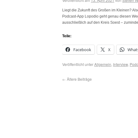
Veröffentlicht am
13. April 2021
von
Steffen 
Liegt die Zukunft des Großen im Kleinen? Al
Podcast-App Lopodio geht genau diesen Weg. 
ausschließlich auf den Kreis Soest – zuminde
Teile:
Facebook
X
What
Veröffentlicht unter
Allgemein
,
Interview
,
Podo
←
Ältere Beiträge