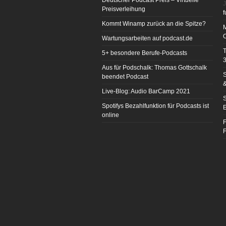
Deutscher Podcast Preis – Virtuelle
J
Preisverleihung
f
Kommt Winamp zurück an die Spitze?
Wartungsarbeiten auf podcast.de
T
5+ besondere Berufe-Podcasts
3
Aus für Podschalk: Thomas Gottschalk
S
beendet Podcast
&
Live-Blog: Audio BarCamp 2021
S
Spotifys Bezahlfunktion für Podcasts ist
E
online
F
F