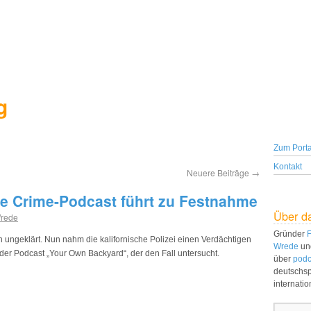
g
Zum Porta
Kontakt
Neuere Beiträge
→
e Crime-Podcast führt zu Festnahme
Über d
Wrede
Gründer
F
en ungeklärt. Nun nahm die kalifornische Polizei einen Verdächtigen
Wrede
un
der Podcast „Your Own Backyard“, der den Fall untersucht.
über
podc
deutschs
internati