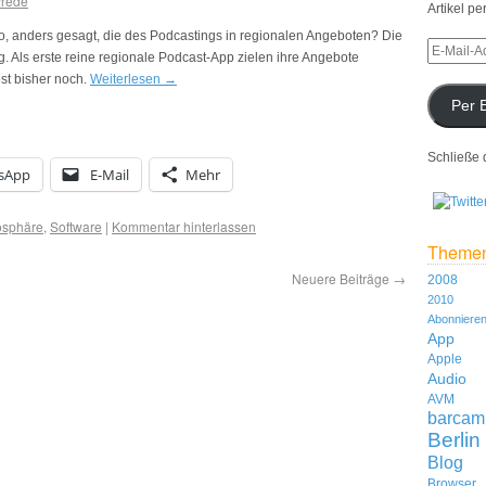
Wrede
Artikel pe
so, anders gesagt, die des Podcastings in regionalen Angeboten? Die
Als erste reine regionale Podcast-App zielen ihre Angebote
st bisher noch.
Weiterlesen
→
Per 
Schließe 
sApp
E-Mail
Mehr
sphäre
,
Software
|
Kommentar hinterlassen
Theme
Neuere Beiträge
→
2008
2010
Abonniere
App
Apple
Audio
AVM
barcam
Berlin
Blog
Browser