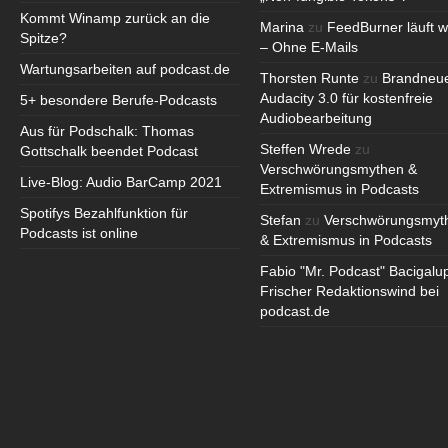
Kommt Winamp zurück an die
Marina
zu
FeedBurner läuft w
Spitze?
– Ohne E-Mails
Wartungsarbeiten auf podcast.de
Thorsten Runte
zu
Brandneu
Audacity 3.0 für kostenfreie
5+ besondere Berufe-Podcasts
Audiobearbeitung
Aus für Podschalk: Thomas
Steffen Wrede
zu
Gottschalk beendet Podcast
Verschwörungsmythen &
Live-Blog: Audio BarCamp 2021
Extremismus in Podcasts
Spotifys Bezahlfunktion für
Stefan
zu
Verschwörungsmyt
Podcasts ist online
& Extremismus in Podcasts
Fabio "Mr. Podcast" Bacigalu
Frischer Redaktionswind bei
podcast.de