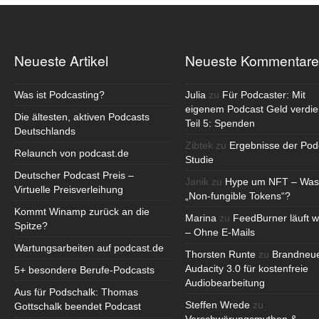
Neueste Artikel
Neueste Kommentare
Was ist Podcasting?
Julia
zu
Für Podcaster: Mit
eigenem Podcast Geld verdie
Die ältesten, aktiven Podcasts
Teil 5: Spenden
Deutschlands
Zibtek
zu
Ergebnisse der Pod
Relaunch von podcast.de
Studie
Deutscher Podcast Preis –
Janik
zu
Hype um NFT – Was
Virtuelle Preisverleihung
„Non-fungible Tokens“?
Kommt Winamp zurück an die
Marina
zu
FeedBurner läuft w
Spitze?
– Ohne E-Mails
Wartungsarbeiten auf podcast.de
Thorsten Runte
zu
Brandneu
Audacity 3.0 für kostenfreie
5+ besondere Berufe-Podcasts
Audiobearbeitung
Aus für Podschalk: Thomas
Steffen Wrede
zu
Gottschalk beendet Podcast