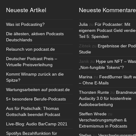
Neueste Artikel
Neueste Kommentare
Was ist Podcasting?
Julia
zu
Für Podcaster: Mit
eigenem Podcast Geld verdie
Die ältesten, aktiven Podcasts
Teil 5: Spenden
Deutschlands
Zibtek
zu
Ergebnisse der Pod
Relaunch von podcast.de
Studie
Deutscher Podcast Preis –
Janik
zu
Hype um NFT – Was
Virtuelle Preisverleihung
„Non-fungible Tokens“?
Kommt Winamp zurück an die
Marina
zu
FeedBurner läuft w
Spitze?
– Ohne E-Mails
Wartungsarbeiten auf podcast.de
Thorsten Runte
zu
Brandneu
Audacity 3.0 für kostenfreie
5+ besondere Berufe-Podcasts
Audiobearbeitung
Aus für Podschalk: Thomas
Steffen Wrede
zu
Gottschalk beendet Podcast
Verschwörungsmythen &
Live-Blog: Audio BarCamp 2021
Extremismus in Podcasts
Spotifys Bezahlfunktion für
Stefan
zu
Verschwörungsmyt