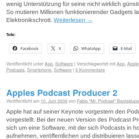
wenig Unterstützung für seine nicht wirklich günst
So mutieren Millionen funktionierender Gadgets l
Elektronikschrott.
Weiterlesen
→
Teile:
Facebook
X
WhatsApp
E-Mail
Veröffentlicht unter
App
,
Software
|
Verschlagwortet mit
App
,
Apple
Podcasts
,
Smartphone
,
Software
|
5 Kommentare
Apples Podcast Producer 2
Veröffentlicht am
10. Juni 2009
von
Fabio "Mr. Podcast" Bacigalupo
Apple hat auf seiner Keynote vorgestern den Pod
vorgestellt. Bei der neuen Version des Podcast P
sich um eine Software, mit der sich Podcasts in ho
aufnehmen, veröffentlichen und distribuieren las