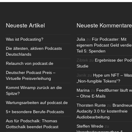
Neueste Artikel
Neueste Kommentare
Was ist Podcasting?
Julia
zu
Für Podcaster: Mit
eigenem Podcast Geld verdie
Die ältesten, aktiven Podcasts
Teil 5: Spenden
Deutschlands
Zibtek
zu
Ergebnisse der Pod
Relaunch von podcast.de
Studie
Deutscher Podcast Preis –
Janik
zu
Hype um NFT – Was
Virtuelle Preisverleihung
„Non-fungible Tokens“?
Kommt Winamp zurück an die
Marina
zu
FeedBurner läuft w
Spitze?
– Ohne E-Mails
Wartungsarbeiten auf podcast.de
Thorsten Runte
zu
Brandneu
Audacity 3.0 für kostenfreie
5+ besondere Berufe-Podcasts
Audiobearbeitung
Aus für Podschalk: Thomas
Steffen Wrede
zu
Gottschalk beendet Podcast