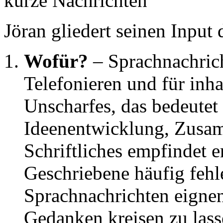
kurze Nachrichten
Jöran gliedert seinen Input 
Wofür?
– Sprachnachrich
Telefonieren und für inh
Unscharfes, das bedeutet
Ideenentwicklung, Zusa
Schriftliches empfindet er
Geschriebene häufig fehle
Sprachnachrichten eignen
Gedanken kreisen zu lass