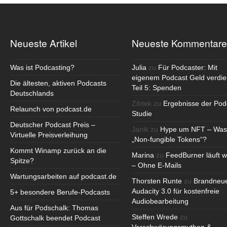
Neueste Artikel
Neueste Kommentare
Was ist Podcasting?
Julia
zu
Für Podcaster: Mit
eigenem Podcast Geld verdie
Die ältesten, aktiven Podcasts
Teil 5: Spenden
Deutschlands
Zibtek
zu
Ergebnisse der Pod
Relaunch von podcast.de
Studie
Deutscher Podcast Preis –
Janik
zu
Hype um NFT – Was
Virtuelle Preisverleihung
„Non-fungible Tokens“?
Kommt Winamp zurück an die
Marina
zu
FeedBurner läuft w
Spitze?
– Ohne E-Mails
Wartungsarbeiten auf podcast.de
Thorsten Runte
zu
Brandneu
Audacity 3.0 für kostenfreie
5+ besondere Berufe-Podcasts
Audiobearbeitung
Aus für Podschalk: Thomas
Steffen Wrede
zu
Gottschalk beendet Podcast