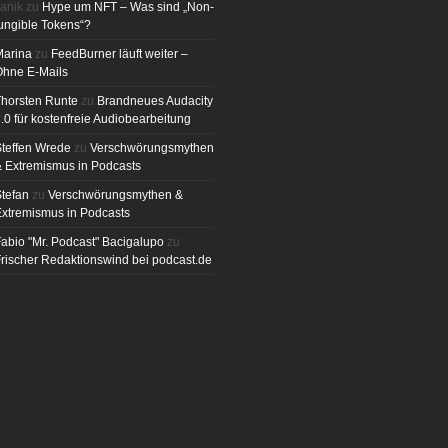
anik
zu
Hype um NFT – Was sind „Non-
ungible Tokens“?
Marina
zu
FeedBurner läuft weiter –
Ohne E-Mails
horsten Runte
zu
Brandneues Audacity
.0 für kostenfreie Audiobearbeitung
teffen Wrede
zu
Verschwörungsmythen
 Extremismus in Podcasts
tefan
zu
Verschwörungsmythen &
xtremismus in Podcasts
abio "Mr. Podcast" Bacigalupo
zu
rischer Redaktionswind bei podcast.de