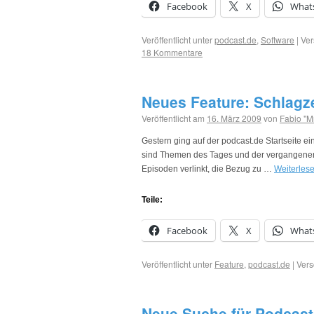
Facebook
X
What
Veröffentlicht unter
podcast.de
,
Software
|
Ver
18 Kommentare
Neues Feature: Schlagze
Veröffentlicht am
16. März 2009
von
Fabio "M
Gestern ging auf der podcast.de Startseite ein
sind Themen des Tages und der vergangenen W
Episoden verlinkt, die Bezug zu …
Weiterles
Teile:
Facebook
X
What
Veröffentlicht unter
Feature
,
podcast.de
|
Vers
Neue Suche für Podcast