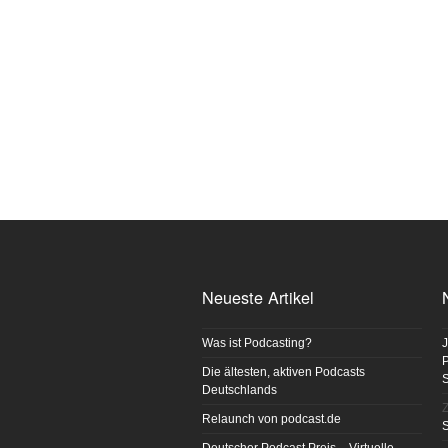
Neueste Artikel
Was ist Podcasting?
J
P
Die ältesten, aktiven Podcasts
Deutschlands
Z
Relaunch von podcast.de
S