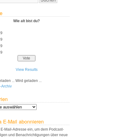
e
Wie alt bist du?
29
39
49
59
View Results
Wird geladen ...
-Archiv
rien
a E-Mail abonnieren
 E-Mail-Adresse ein, um dem Podcast-
olgen und Benachrichtigungen über neue