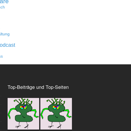
are
sch
e
ltung
odcast
ss
Top-Beiträge und Top-Seiten