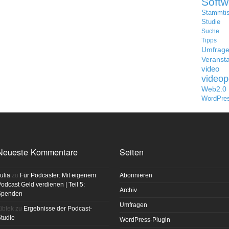
Softw
Stammti
Studie
Suche
Tipps
Umfrag
Veransta
video
videop
Web2.0
WordPre
Neueste Kommentare
Seiten
ulia
zu
Für Podcaster: Mit eigenem
Abonnieren
odcast Geld verdienen | Teil 5:
Archiv
Spenden
Umfragen
ibtek
zu
Ergebnisse der Podcast-
tudie
WordPress-Plugin