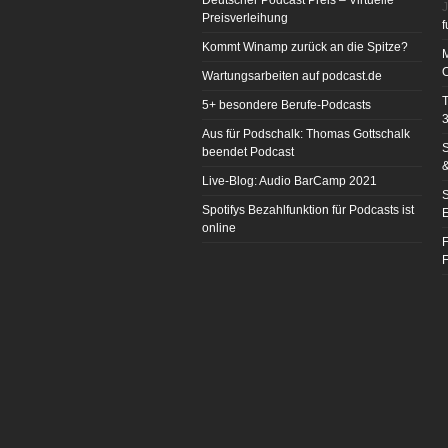
Deutscher Podcast Preis – Virtuelle
J
Preisverleihung
f
Kommt Winamp zurück an die Spitze?
Wartungsarbeiten auf podcast.de
T
5+ besondere Berufe-Podcasts
3
Aus für Podschalk: Thomas Gottschalk
S
beendet Podcast
&
Live-Blog: Audio BarCamp 2021
S
Spotifys Bezahlfunktion für Podcasts ist
E
online
F
F