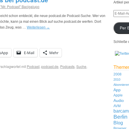
Artikel pe
 "Mr. Podcast" Bacigalupo
elleicht schon entdeckt, die neue podcast.de Podcast-Suche. Wer von
te, kann ja mal einen Blick auf suche.podcast.de werfen. Dort
(das Zeug, was …
Weiterlesen
→
Per 
Schließe 
sApp
E-Mail
Mehr
Theme
rschlagwortet mit
Podcast
,
podcast.de
,
Podcasts
,
Suche
,
2008
2010
Abonniere
App
Apple
Audio
AVM
barcam
Berlin
Blog
Browser