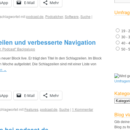
sApp
E-Mail
Mehr
Umfrag
schlagwortet mit
podcast.de
,
Podcatcher
,
Software
,
Suche
|
19 - 
30 - 
ilen und verbesserte Navigation
40 - 
r. Podcast" Bacigalupo
50 - 
 neuer Block live. Er trägt den Titel In den Schlagzeilen. Im Block
oche aufgelistet. Die Schlagzeilen sind mit einer Liste von
en
→
Umfragen
Katego
sApp
E-Mail
Mehr
chlagwortet mit
Features
,
podcast.de
,
Suche
|
1 Kommentar
Blog vi
Gib deine
Blog zu f
s bei podcast.de