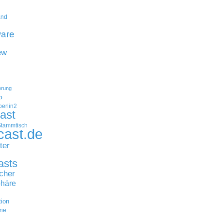
and
are
ew
erung
p
erlin2
ast
Stammtisch
cast.de
ter
asts
cher
häre
tion
ne