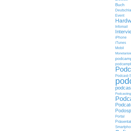
Buch
Deutschl
Event
Hardw
Infomail
Intervi
iPhone
iTunes
Mobil
Monetarisi
podcam
podcampb
Podc
Podcast-
pod
podcas
Podcasting
Podc
Podcat
Podosp
Portal
Präsenta
Smartpho