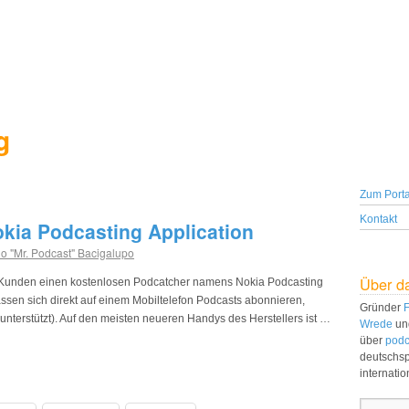
g
Zum Porta
Kontakt
kia Podcasting Application
o "Mr. Podcast" Bacigalupo
Über d
ine Kunden einen kostenlosen Podcatcher namens Nokia Podcasting
lassen sich direkt auf einem Mobiltelefon Podcasts abonnieren,
Gründer
F
nterstützt). Auf den meisten neueren Handys des Herstellers ist …
Wrede
un
über
podc
deutschs
internati