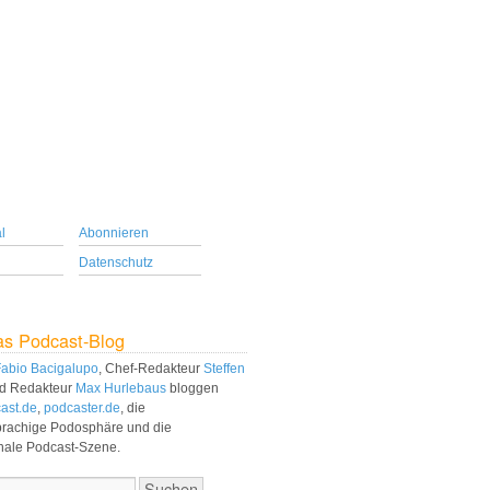
l
Abonnieren
Datenschutz
as Podcast-Blog
abio Bacigalupo
, Chef-Redakteur
Steffen
d Redakteur
Max Hurlebaus
bloggen
ast.de
,
podcaster.de
, die
prachige Podosphäre und die
onale Podcast-Szene.