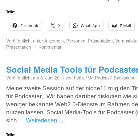
Teile:
Facebook
X
WhatsApp
E-Mail
Veröffentlicht unter
Allgemein
,
Personen
,
Präsentation
,
Veranstalt
Präsentation
|
1 Kommentar
Social Media Tools für Podcaste
Veröffentlicht am
8. Juni 2011
von
Fabio "Mr. Podcast" Bacigalupo
Meine zweite Session auf der niche11 trug den Tit
für Podcaster„. Wir haben darüber diskutiert wie 
weniger bekannte Web2.0-Dienste im Rahmen des
nutzen lassen. Social Media-Tools für Podcaster 
sich …
Weiterlesen
→
Teile: