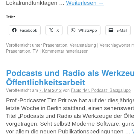
Lokalrundfunktagen …
Weiterlesen
→
Teile:
Facebook
X
WhatsApp
E-Mail
Veröffentlicht unter
Präsentation
,
Veranstaltung
|
Verschlagwortet m
Präsentation
,
TV
|
Kommentar hinterlassen
Podcasts und Radio als Werkze
Öffentlichkeitsarbeit
Veröffentlicht am
7. Mai 2012
von
Fabio "Mr. Podcast" Bacigalupo
Profi-Podcaster Tim Pritlove hat auf der diesjährig
letzte Woche in Berlin stattfand, einen sehenswer
Titel „Podcasts und Radio als Werkzeuge der Öffen
vorgetragen. Seht selbst! Moderne Software, gün
vor allem die neuen Publikationsbedingungen …