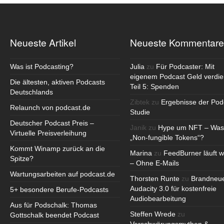
Neueste Artikel
Neueste Kommentare
Was ist Podcasting?
Julia
zu
Für Podcaster: Mit
eigenem Podcast Geld verdie
Die ältesten, aktiven Podcasts
Teil 5: Spenden
Deutschlands
Zibtek
zu
Ergebnisse der Pod
Relaunch von podcast.de
Studie
Deutscher Podcast Preis –
Janik
zu
Hype um NFT – Was
Virtuelle Preisverleihung
„Non-fungible Tokens“?
Kommt Winamp zurück an die
Marina
zu
FeedBurner läuft w
Spitze?
– Ohne E-Mails
Wartungsarbeiten auf podcast.de
Thorsten Runte
zu
Brandneu
Audacity 3.0 für kostenfreie
5+ besondere Berufe-Podcasts
Audiobearbeitung
Aus für Podschalk: Thomas
Steffen Wrede
zu
Gottschalk beendet Podcast