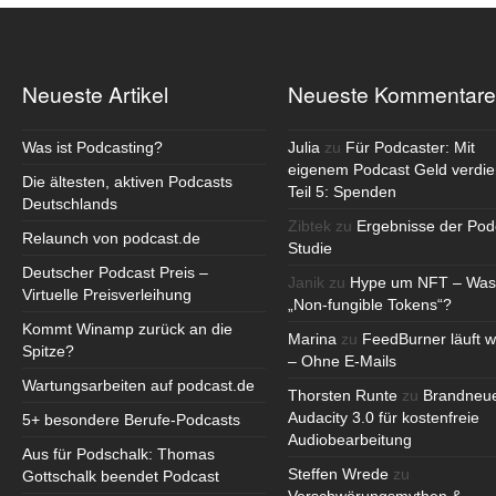
Neueste Artikel
Neueste Kommentare
Was ist Podcasting?
Julia
zu
Für Podcaster: Mit
eigenem Podcast Geld verdie
Die ältesten, aktiven Podcasts
Teil 5: Spenden
Deutschlands
Zibtek
zu
Ergebnisse der Pod
Relaunch von podcast.de
Studie
Deutscher Podcast Preis –
Janik
zu
Hype um NFT – Was
Virtuelle Preisverleihung
„Non-fungible Tokens“?
Kommt Winamp zurück an die
Marina
zu
FeedBurner läuft w
Spitze?
– Ohne E-Mails
Wartungsarbeiten auf podcast.de
Thorsten Runte
zu
Brandneu
Audacity 3.0 für kostenfreie
5+ besondere Berufe-Podcasts
Audiobearbeitung
Aus für Podschalk: Thomas
Steffen Wrede
zu
Gottschalk beendet Podcast