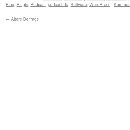
Blog
,
Plugin
,
Podcast
,
podcast.de
,
Software
,
WordPress
|
Komment
←
Ältere Beiträge