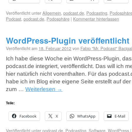
Veröffentlicht unter
Allgemein
,
podcast.de
,
Podcasting
,
Podosphär
Podcast
,
podcast.de
,
Podosphäre
|
Kommentar hinterlassen
WordPress-Plugin veröffentlicht
Veröffentlicht am
18. Februar 2012
von
Fabio "Mr. Podcast" Baciga
Ich habe diese Woche ein WordPress-Plugin, das
podcast.de integriert, veröffentlicht. Das will ich
hier natürlich nicht vorenthalten. Für das podcas
habe ich im Blog eine eigene Seite erstellt auf der
zum …
Weiterlesen
→
Teile:
Facebook
X
WhatsApp
E-Mail
Veröffentlicht unter
podcast.de
,
Podcasting
,
Software
,
WordPress
|