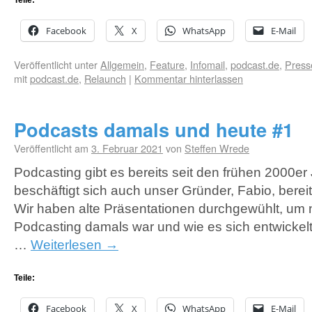
Teile:
Facebook
X
WhatsApp
E-Mail
Veröffentlicht unter
Allgemein
,
Feature
,
Infomail
,
podcast.de
,
Press
mit
podcast.de
,
Relaunch
|
Kommentar hinterlassen
Podcasts damals und heute #1
Veröffentlicht am
3. Februar 2021
von
Steffen Wrede
Podcasting gibt es bereits seit den frühen 2000er
beschäftigt sich auch unser Gründer, Fabio, bere
Wir haben alte Präsentationen durchgewühlt, um
Podcasting damals war und wie es sich entwickelt
…
Weiterlesen
→
Teile:
Facebook
X
WhatsApp
E-Mail