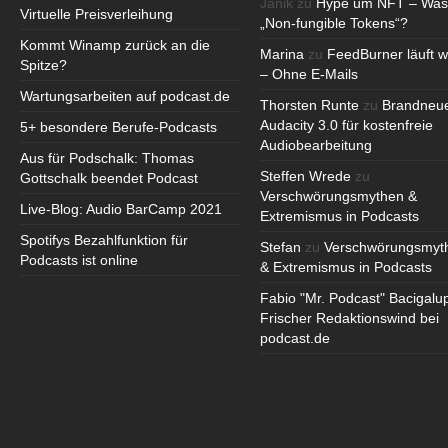
Janik
zu
Hype um NFT – Was
Virtuelle Preisverleihung
„Non-fungible Tokens“?
Kommt Winamp zurück an die
Marina
zu
FeedBurner läuft w
Spitze?
– Ohne E-Mails
Wartungsarbeiten auf podcast.de
Thorsten Runte
zu
Brandneu
Audacity 3.0 für kostenfreie
5+ besondere Berufe-Podcasts
Audiobearbeitung
Aus für Podschalk: Thomas
Steffen Wrede
zu
Gottschalk beendet Podcast
Verschwörungsmythen &
Live-Blog: Audio BarCamp 2021
Extremismus in Podcasts
Spotifys Bezahlfunktion für
Stefan
zu
Verschwörungsmyt
Podcasts ist online
& Extremismus in Podcasts
Fabio "Mr. Podcast" Bacigalu
Frischer Redaktionswind bei
podcast.de