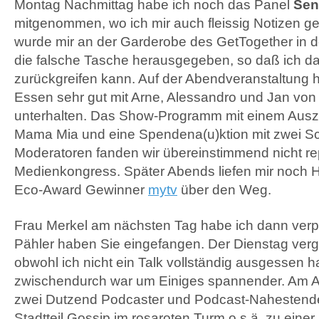
Montag Nachmittag habe ich noch das Panel
Sen
mitgenommen, wo ich mir auch fleissig Notizen g
wurde mir an der Garderobe des GetTogether in 
die falsche Tasche herausgegeben, so daß ich da
zurückgreifen kann. Auf der Abendveranstaltung 
Essen sehr gut mit Arne, Alessandro und Jan vo
unterhalten. Das Show-Programm mit einem Aus
Mama Mia und eine Spendena(u)ktion mit zwei S
Moderatoren fanden wir übereinstimmend nicht rep
Medienkongress. Später Abends liefen mir noch 
Eco-Award Gewinner
mytv
über den Weg.
Frau Merkel am nächsten Tag habe ich dann verpa
Pähler haben Sie eingefangen. Der Dienstag verg
obwohl ich nicht ein Talk vollständig ausgessen 
zwischendurch war um Einiges spannender. Am Ab
zwei Dutzend Podcaster und Podcast-Nahestende
Stadtteil Gossip im rosaroten Turm o.s.ä. zu eine