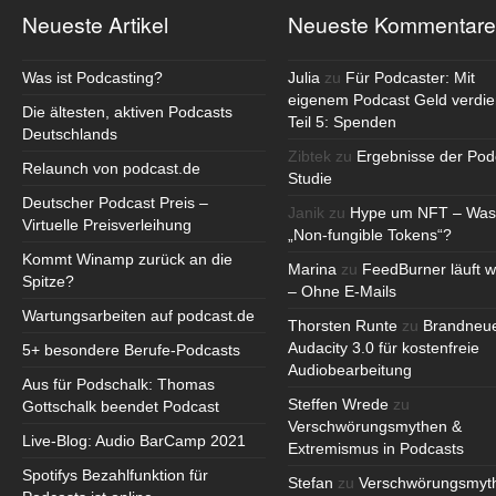
Neueste Artikel
Neueste Kommentare
Was ist Podcasting?
Julia
zu
Für Podcaster: Mit
eigenem Podcast Geld verdie
Die ältesten, aktiven Podcasts
Teil 5: Spenden
Deutschlands
Zibtek
zu
Ergebnisse der Pod
Relaunch von podcast.de
Studie
Deutscher Podcast Preis –
Janik
zu
Hype um NFT – Was
Virtuelle Preisverleihung
„Non-fungible Tokens“?
Kommt Winamp zurück an die
Marina
zu
FeedBurner läuft w
Spitze?
– Ohne E-Mails
Wartungsarbeiten auf podcast.de
Thorsten Runte
zu
Brandneu
Audacity 3.0 für kostenfreie
5+ besondere Berufe-Podcasts
Audiobearbeitung
Aus für Podschalk: Thomas
Steffen Wrede
zu
Gottschalk beendet Podcast
Verschwörungsmythen &
Live-Blog: Audio BarCamp 2021
Extremismus in Podcasts
Spotifys Bezahlfunktion für
Stefan
zu
Verschwörungsmyt