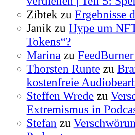
verdienen | Teil 5: Sp
Zibtek
zu
Ergebnisse d
Janik
zu
Hype um NFT 
Tokens“?
Marina
zu
FeedBurner 
Thorsten Runte
zu
Bra
kostenfreie Audiobear
Steffen Wrede
zu
Vers
Extremismus in Podcas
Stefan
zu
Verschwörun