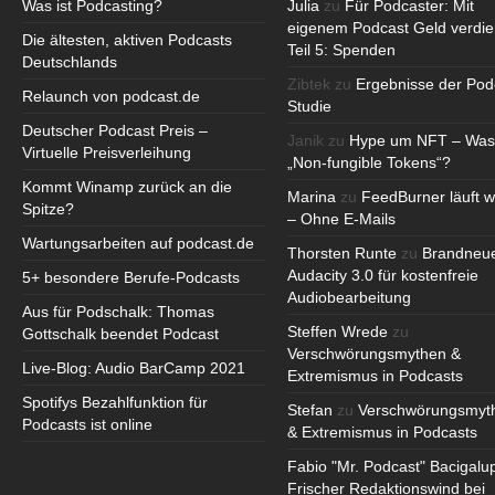
Was ist Podcasting?
Julia
zu
Für Podcaster: Mit
eigenem Podcast Geld verdie
Die ältesten, aktiven Podcasts
Teil 5: Spenden
Deutschlands
Zibtek
zu
Ergebnisse der Pod
Relaunch von podcast.de
Studie
Deutscher Podcast Preis –
Janik
zu
Hype um NFT – Was
Virtuelle Preisverleihung
„Non-fungible Tokens“?
Kommt Winamp zurück an die
Marina
zu
FeedBurner läuft w
Spitze?
– Ohne E-Mails
Wartungsarbeiten auf podcast.de
Thorsten Runte
zu
Brandneu
Audacity 3.0 für kostenfreie
5+ besondere Berufe-Podcasts
Audiobearbeitung
Aus für Podschalk: Thomas
Steffen Wrede
zu
Gottschalk beendet Podcast
Verschwörungsmythen &
Live-Blog: Audio BarCamp 2021
Extremismus in Podcasts
Spotifys Bezahlfunktion für
Stefan
zu
Verschwörungsmyt
Podcasts ist online
& Extremismus in Podcasts
Fabio "Mr. Podcast" Bacigalu
Frischer Redaktionswind bei