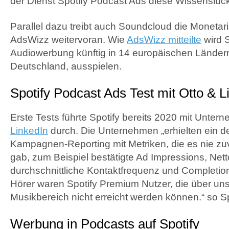
der Dienst Spotify Podcast Ads diese Wissenslüc
Parallel dazu treibt auch Soundcloud die Monetari
AdsWizz weitervoran. Wie
AdsWizz mitteilte
wird 
Audiowerbung künftig in 14 europäischen Ländern
Deutschland, ausspielen.
Spotify Podcast Ads Test mit Otto & L
Erste Tests führte Spotify bereits 2020 mit Unter
LinkedIn
durch. Die Unternehmen „erhielten ein det
Kampagnen-Reporting mit Metriken, die es nie zu
gab, zum Beispiel bestätigte Ad Impressions, Net
durchschnittliche Kontaktfrequenz und Completion
Hörer waren Spotify Premium Nutzer, die über un
Musikbereich nicht erreicht werden können.“ so Sp
Werbung in Podcasts auf Spotify