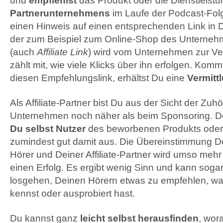
und
empfiehlst
das Produkt oder die Dienstleist
Partnerunternehmens
im Laufe der Podcast-Folg
einen Hinweis auf einen entsprechenden Link in
der zum Beispiel zum Online-Shop des Unternehm
(auch
Affiliate Link
) wird vom Unternehmen zur Ver
zählt mit, wie viele Klicks über ihn erfolgen. Kom
diesen Empfehlungslink, erhältst Du eine
Vermitt
Als Affiliate-Partner bist Du aus der Sicht der Z
Unternehmen noch näher als beim Sponsoring. D
Du selbst Nutzer
des beworbenen Produkts oder
zumindest gut damit aus. Die Übereinstimmung D
Hörer und Deiner Affiliate-Partner wird umso mehr
einen Erfolg. Es ergibt wenig Sinn und kann soga
losgehen, Deinen Hörern etwas zu empfehlen, was
kennst oder ausprobiert hast.
Du kannst ganz
leicht selbst herausfinden
, wor