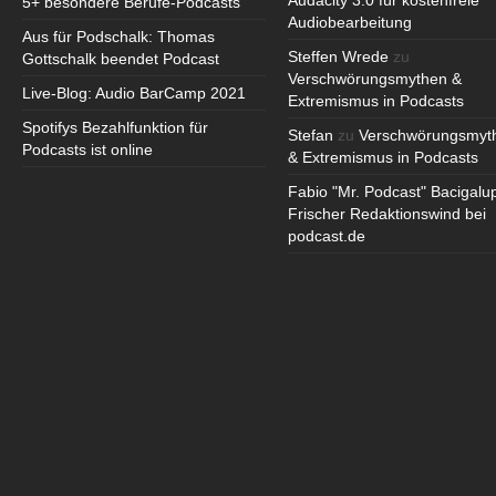
Audacity 3.0 für kostenfreie
5+ besondere Berufe-Podcasts
Audiobearbeitung
Aus für Podschalk: Thomas
Steffen Wrede
zu
Gottschalk beendet Podcast
Verschwörungsmythen &
Live-Blog: Audio BarCamp 2021
Extremismus in Podcasts
Spotifys Bezahlfunktion für
Stefan
zu
Verschwörungsmyt
Podcasts ist online
& Extremismus in Podcasts
Fabio "Mr. Podcast" Bacigalu
Frischer Redaktionswind bei
podcast.de