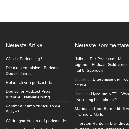
Neueste Artikel
Neueste Kommentare
Was ist Podcasting?
Julia
zu
Für Podcaster: Mit
eigenem Podcast Geld verdie
Die ältesten, aktiven Podcasts
Teil 5: Spenden
Deutschlands
Zibtek
zu
Ergebnisse der Pod
Relaunch von podcast.de
Studie
Deutscher Podcast Preis –
Janik
zu
Hype um NFT – Was
Virtuelle Preisverleihung
„Non-fungible Tokens“?
Kommt Winamp zurück an die
Marina
zu
FeedBurner läuft w
Spitze?
– Ohne E-Mails
Wartungsarbeiten auf podcast.de
Thorsten Runte
zu
Brandneu