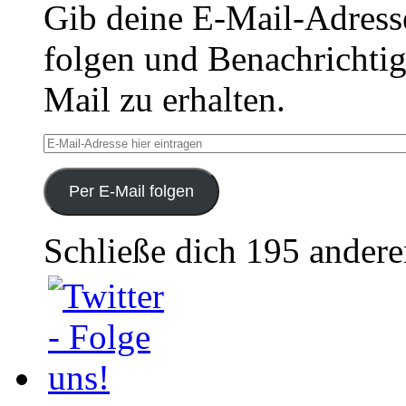
Gib deine E-Mail-Adress
folgen und Benachrichtig
Mail zu erhalten.
E-
Mail-
Adresse
hier
Per E-Mail folgen
eintragen
Schließe dich 195 ander