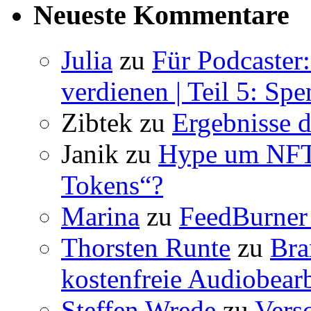
Neueste Kommentare
Julia
zu
Für Podcaster
verdienen | Teil 5: Sp
Zibtek
zu
Ergebnisse d
Janik
zu
Hype um NFT 
Tokens“?
Marina
zu
FeedBurner 
Thorsten Runte
zu
Bra
kostenfreie Audiobear
Steffen Wrede
zu
Vers