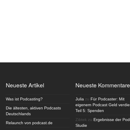
Neueste Artikel
Neueste Kommentare
Was ist Podcasting?
Julia
zu
Für Podcaster: Mit
eigenem Podcast Geld verdie
Die ältesten, aktiven Podcasts
Teil 5: Spenden
Deutschlands
Zibtek
zu
Ergebnisse der Pod
Relaunch von podcast.de
Studie