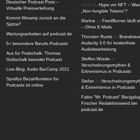
Deutscher Podcast Preis –
Janik
zu
Hype um NFT – Was
Virtuelle Preisverleihung
„Non-fungible Tokens“?
Kommt Winamp zurück an die
Marina
zu
FeedBurner läuft w
Spitze?
– Ohne E-Mails
Wartungsarbeiten auf podcast.de
Thorsten Runte
zu
Brandneu
Audacity 3.0 für kostenfreie
5+ besondere Berufe-Podcasts
Audiobearbeitung
Aus für Podschalk: Thomas
Steffen Wrede
zu
Gottschalk beendet Podcast
Verschwörungsmythen &
Live-Blog: Audio BarCamp 2021
Extremismus in Podcasts
Spotifys Bezahlfunktion für
Stefan
zu
Verschwörungsmyt
Podcasts ist online
& Extremismus in Podcasts
Fabio "Mr. Podcast" Bacigalu
Frischer Redaktionswind bei
podcast.de