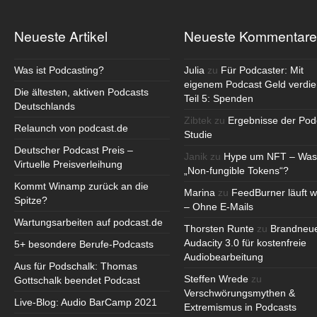
Neueste Artikel
Neueste Kommentare
Was ist Podcasting?
Julia
zu
Für Podcaster: Mit
eigenem Podcast Geld verdie
Die ältesten, aktiven Podcasts
Teil 5: Spenden
Deutschlands
Zibtek
zu
Ergebnisse der Pod
Relaunch von podcast.de
Studie
Deutscher Podcast Preis –
Janik
zu
Hype um NFT – Was
Virtuelle Preisverleihung
„Non-fungible Tokens“?
Kommt Winamp zurück an die
Marina
zu
FeedBurner läuft w
Spitze?
– Ohne E-Mails
Wartungsarbeiten auf podcast.de
Thorsten Runte
zu
Brandneu
Audacity 3.0 für kostenfreie
5+ besondere Berufe-Podcasts
Audiobearbeitung
Aus für Podschalk: Thomas
Steffen Wrede
zu
Gottschalk beendet Podcast
Verschwörungsmythen &
Live-Blog: Audio BarCamp 2021
Extremismus in Podcasts