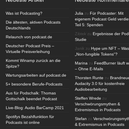
Was ist Podcasting?
Julia
zu
Für Podcaster: Mit
eigenem Podcast Geld verdie
Die ältesten, aktiven Podcasts
Teil 5: Spenden
Deutschlands
Zibtek
zu
Ergebnisse der Pod
Relaunch von podcast.de
Studie
Deutscher Podcast Preis –
Janik
zu
Hype um NFT – Was
Virtuelle Preisverleihung
„Non-fungible Tokens“?
Kommt Winamp zurück an die
Marina
zu
FeedBurner läuft w
Spitze?
– Ohne E-Mails
Wartungsarbeiten auf podcast.de
Thorsten Runte
zu
Brandneu
Audacity 3.0 für kostenfreie
5+ besondere Berufe-Podcasts
Audiobearbeitung
Aus für Podschalk: Thomas
Steffen Wrede
zu
Gottschalk beendet Podcast
Verschwörungsmythen &
Live-Blog: Audio BarCamp 2021
Extremismus in Podcasts
Spotifys Bezahlfunktion für
Stefan
zu
Verschwörungsmyt
Podcasts ist online
& Extremismus in Podcasts