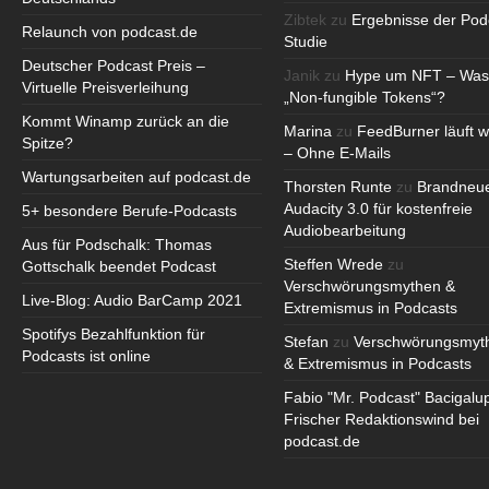
Zibtek
zu
Ergebnisse der Pod
Relaunch von podcast.de
Studie
Deutscher Podcast Preis –
Janik
zu
Hype um NFT – Was
Virtuelle Preisverleihung
„Non-fungible Tokens“?
Kommt Winamp zurück an die
Marina
zu
FeedBurner läuft w
Spitze?
– Ohne E-Mails
Wartungsarbeiten auf podcast.de
Thorsten Runte
zu
Brandneu
Audacity 3.0 für kostenfreie
5+ besondere Berufe-Podcasts
Audiobearbeitung
Aus für Podschalk: Thomas
Steffen Wrede
zu
Gottschalk beendet Podcast
Verschwörungsmythen &
Live-Blog: Audio BarCamp 2021
Extremismus in Podcasts
Spotifys Bezahlfunktion für
Stefan
zu
Verschwörungsmyt
Podcasts ist online
& Extremismus in Podcasts
Fabio "Mr. Podcast" Bacigalu
Frischer Redaktionswind bei
podcast.de