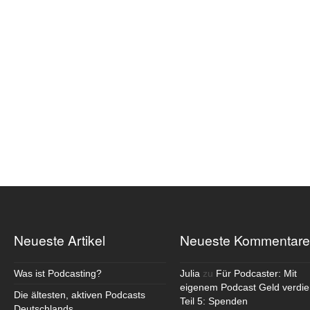
Neueste Artikel
Neueste Kommentare
Was ist Podcasting?
Julia
zu
Für Podcaster: Mit
eigenem Podcast Geld verdie
Die ältesten, aktiven Podcasts
Teil 5: Spenden
Deutschlands