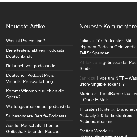
Neueste Artikel
Neueste Kommentare
Was ist Podcasting?
Julia
zu
Für Podcaster: Mit
eigenem Podcast Geld verdie
Die ältesten, aktiven Podcasts
Teil 5: Spenden
Deutschlands
Zibtek
zu
Ergebnisse der Pod
Relaunch von podcast.de
Studie
Deutscher Podcast Preis –
Janik
zu
Hype um NFT – Was
Virtuelle Preisverleihung
„Non-fungible Tokens“?
Kommt Winamp zurück an die
Marina
zu
FeedBurner läuft w
Spitze?
– Ohne E-Mails
Wartungsarbeiten auf podcast.de
Thorsten Runte
zu
Brandneu
Audacity 3.0 für kostenfreie
5+ besondere Berufe-Podcasts
Audiobearbeitung
Aus für Podschalk: Thomas
Steffen Wrede
zu
Gottschalk beendet Podcast