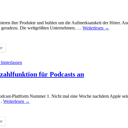
onieren ihre Produkte und buhlen um die Aufmerksamkeit der Hörer. Au
n geradezu. Die weltgrößten Unternehmen, …
Weiterlesen
→
hr
hinterlassen
ezahlfunktion für Podcasts an
dcast-Plattform Nummer 1. Nicht mal eine Woche nachdem Apple seine Po
 …
Weiterlesen
→
hr