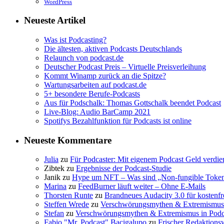
WordPress
Neueste Artikel
Was ist Podcasting?
Die ältesten, aktiven Podcasts Deutschlands
Relaunch von podcast.de
Deutscher Podcast Preis – Virtuelle Preisverleihung
Kommt Winamp zurück an die Spitze?
Wartungsarbeiten auf podcast.de
5+ besondere Berufe-Podcasts
Aus für Podschalk: Thomas Gottschalk beendet Podcast
Live-Blog: Audio BarCamp 2021
Spotifys Bezahlfunktion für Podcasts ist online
Neueste Kommentare
Julia
zu
Für Podcaster: Mit eigenem Podcast Geld verdien
Zibtek
zu
Ergebnisse der Podcast-Studie
Janik
zu
Hype um NFT – Was sind „Non-fungible Toke
Marina
zu
FeedBurner läuft weiter – Ohne E-Mails
Thorsten Runte
zu
Brandneues Audacity 3.0 für kostenf
Steffen Wrede
zu
Verschwörungsmythen & Extremismus 
Stefan
zu
Verschwörungsmythen & Extremismus in Podc
Fabio "Mr. Podcast" Bacigalupo
zu
Frischer Redaktions