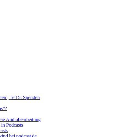
en | Teil 5: Spenden
ns“?
reie Audiobearbeitung
in Podcasts
asts
wind bei podcast.de