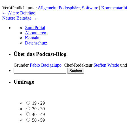
Veröffentlicht unter
Allgemein
,
Podosphäre
,
Software
|
Kommentar hin
←
Ältere Beiträge
Neuere Beiträge
→
Zum Portal
Abonnieren
Kontakt
Datenschutz
Über das Podcast-Blog
Gründer
Fabio Bacigalupo
, Chef-Redakteur
Steffen Wrede
und
Suchen
nach:
Umfrage
19 - 29
30 - 39
40 - 49
50 - 59