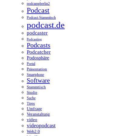
podcampberlin2
Podcast
Podcast-Stammtisch
podcast.de
podcaster
Podcasting
Podcasts
Podcatcher
Podosphäre
Portal
Präsentation
Smartphone
Software
Stammtisch
Studie
Suche
Tipps
Umfrage
Veranstaltung
video
videopodcast
Web2.0