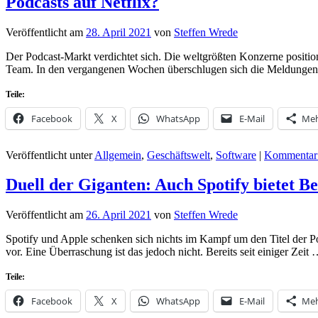
Podcasts auf Netflix?
Veröffentlicht am
28. April 2021
von
Steffen Wrede
Der Podcast-Markt verdichtet sich. Die weltgrößten Konzerne positi
Team. In den vergangenen Wochen überschlugen sich die Meldunge
Teile:
Facebook
X
WhatsApp
E-Mail
Me
Veröffentlicht unter
Allgemein
,
Geschäftswelt
,
Software
|
Kommentar 
Duell der Giganten: Auch Spotify bietet B
Veröffentlicht am
26. April 2021
von
Steffen Wrede
Spotify und Apple schenken sich nichts im Kampf um den Titel der Po
vor. Eine Überraschung ist das jedoch nicht. Bereits seit einiger Zeit
Teile:
Facebook
X
WhatsApp
E-Mail
Me