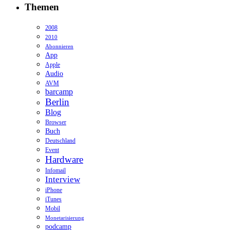
Themen
2008
2010
Abonnieren
App
Apple
Audio
AVM
barcamp
Berlin
Blog
Browser
Buch
Deutschland
Event
Hardware
Infomail
Interview
iPhone
iTunes
Mobil
Monetarisierung
podcamp