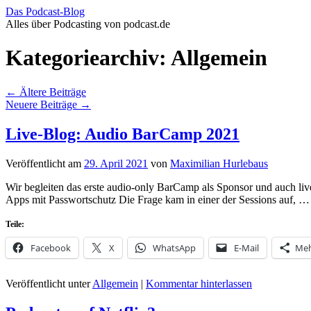
Das Podcast-Blog
Alles über Podcasting von podcast.de
Zum
Inhalt
Kategoriearchiv:
Allgemein
springen
←
Ältere Beiträge
Neuere Beiträge
→
Live-Blog: Audio BarCamp 2021
Veröffentlicht am
29. April 2021
von
Maximilian Hurlebaus
Wir begleiten das erste audio-only BarCamp als Sponsor und auch liv
Apps mit Passwortschutz Die Frage kam in einer der Sessions auf, 
Teile:
Facebook
X
WhatsApp
E-Mail
Me
Veröffentlicht unter
Allgemein
|
Kommentar hinterlassen