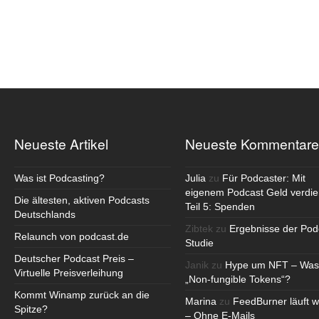
Neueste Artikel
Neueste Kommentare
Was ist Podcasting?
Julia
zu
Für Podcaster: Mit
eigenem Podcast Geld verdie
Die ältesten, aktiven Podcasts
Teil 5: Spenden
Deutschlands
Zibtek
zu
Ergebnisse der Pod
Relaunch von podcast.de
Studie
Deutscher Podcast Preis –
Janik
zu
Hype um NFT – Was
Virtuelle Preisverleihung
„Non-fungible Tokens“?
Kommt Winamp zurück an die
Marina
zu
FeedBurner läuft w
Spitze?
– Ohne E-Mails