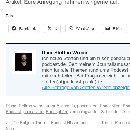
Artikel. Eure Anregung nehmen wir gerne auf.
Teile:
Facebook
X
WhatsApp
E-Mail
Über Steffen Wrede
Ich heiße Steffen und bin frisch gebacke
podcast.de. Seit meinem Journalismusst
mich für alle Themen rund ums Podcasti
mit euch teilen. Bei Fragen erreicht ihr m
steffen(at)podcast(punkt)de.
Alle Beiträge von Steffen Wrede anzeig
Dieser Beitrag wurde unter
Allgemein
,
podcast.de
,
Podcasting
,
Pod
Podcast
,
podcast.de
,
Podosphäre
verschlagwortet. Setze ein Lese
←
„Die Enigma Thriller“-Podcast Nissan und
Tennis-Podcast
Vice