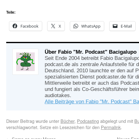
Teile:
Facebook
X
WhatsApp
E-Mail
Über Fabio "Mr. Podcast" Bacigalupo
Seit Ende 2004 betreibt Fabio Bacigalup
podcast.de als zentrale Anlaufstelle für
Deutschland. 2010 launchte er den auf 
spezialisierten Dienst podcaster.de für d
Mittlerweile betreibt er auch das Podcas
und fungiert als Co-Geschäftsführer be
audiotakes.
Alle Beiträge von Fabio "Mr. Podcast" B
Dieser Beitrag wurde unter
Bücher
,
Podcasting
abgelegt und mit
B
verschlagwortet. Setze ein Lesezeichen für den
Permalink
.
←
Same as every Messe
Neues Feat