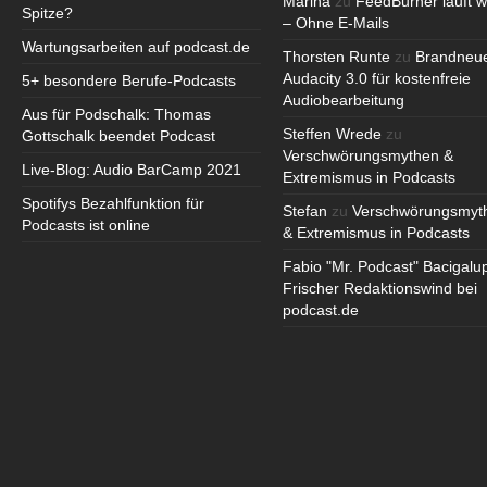
Marina
zu
FeedBurner läuft w
Spitze?
– Ohne E-Mails
Wartungsarbeiten auf podcast.de
Thorsten Runte
zu
Brandneu
Audacity 3.0 für kostenfreie
5+ besondere Berufe-Podcasts
Audiobearbeitung
Aus für Podschalk: Thomas
Steffen Wrede
zu
Gottschalk beendet Podcast
Verschwörungsmythen &
Live-Blog: Audio BarCamp 2021
Extremismus in Podcasts
Spotifys Bezahlfunktion für
Stefan
zu
Verschwörungsmyt
Podcasts ist online
& Extremismus in Podcasts
Fabio "Mr. Podcast" Bacigalu
Frischer Redaktionswind bei
podcast.de