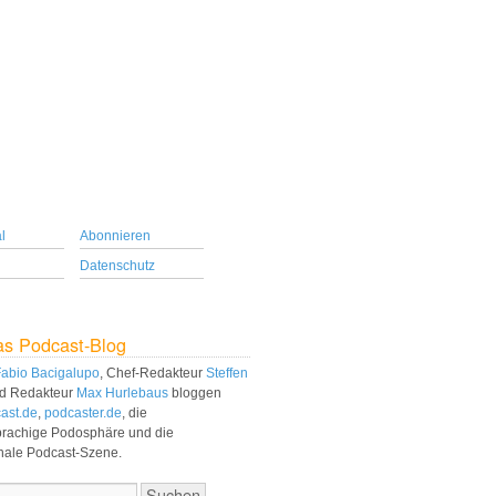
l
Abonnieren
Datenschutz
as Podcast-Blog
abio Bacigalupo
, Chef-Redakteur
Steffen
d Redakteur
Max Hurlebaus
bloggen
ast.de
,
podcaster.de
, die
prachige Podosphäre und die
onale Podcast-Szene.