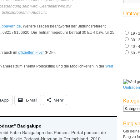
beiten die Teilnehmer einen eigenen gebauten
astsendung sein wird. Gearbeitet wird mit
Umfrag
n Schnittprogramm Audacity.
jpbayern.de
. Weitere Fragen beantwortet der Bildungsreferent
l.. 0821 / 8156620. Die Teilnahmegebühr beträgt 30
EUR
bzw. für 25
19 - 
30 - 
40 - 
ich auch im
offiziellen Flyer
(
PDF
).
50 - 
e Näheres zum Thema Podcasting und die Möglichkeiten in der
Welt
Umfragen
Katego
sApp
E-Mail
Mehr
Blog vi
Podcast" Bacigalupo
Gib deine
reibt Fabio Bacigalupo das Podcast-Portal podcast.de
Blog zu f
stelle für die Podcast-Nutzung in Deutschland. 2010