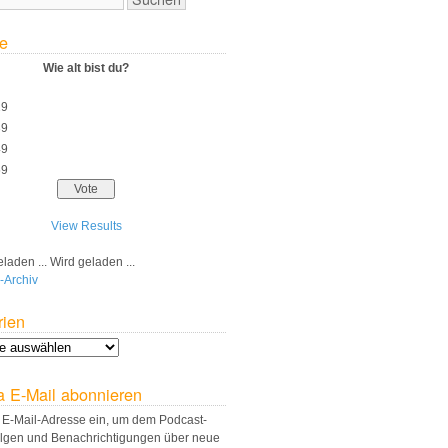
e
Wie alt bist du?
29
39
49
59
View Results
Wird geladen ...
-Archiv
rien
a E-Mail abonnieren
 E-Mail-Adresse ein, um dem Podcast-
olgen und Benachrichtigungen über neue