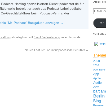
Artikel pe
 Podcast-Hosting spezialisierten Dienst podcaster.de für
Mittlerweile betreibt er auch das Podcast-Label podlabel
ls Co-Geschäftsführer beim Podcast-Vermarkter
Fabio "Mr. Podcast" Bacigalupo anzeigen
→
Per 
Schließe 
staltung
abgelegt und mit
Event
,
Veranstaltung
verschlagwortet.
Neues Feature: Forum für podcast.de Benutzer
→
Theme
2008
2010
Abonniere
App
Apple
Audio
AVM
barcam
Berlin
Blog
Browser