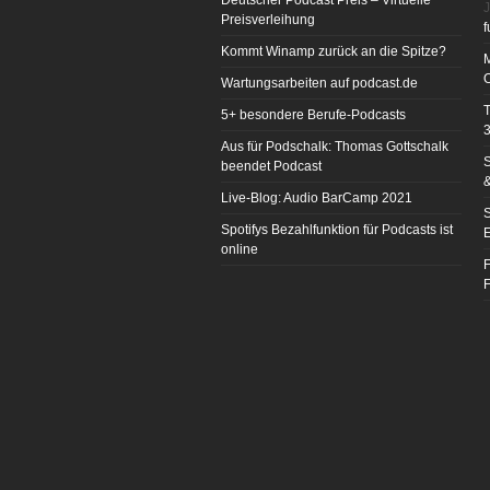
Deutscher Podcast Preis – Virtuelle
J
Preisverleihung
f
Kommt Winamp zurück an die Spitze?
Wartungsarbeiten auf podcast.de
T
5+ besondere Berufe-Podcasts
3
Aus für Podschalk: Thomas Gottschalk
S
beendet Podcast
&
Live-Blog: Audio BarCamp 2021
S
Spotifys Bezahlfunktion für Podcasts ist
E
online
F
F