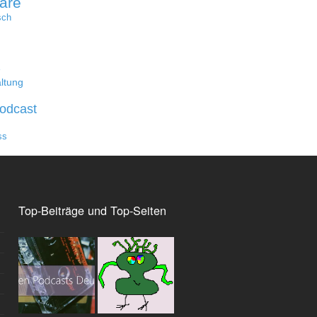
are
sch
e
ltung
odcast
ss
Top-Beiträge und Top-Seiten