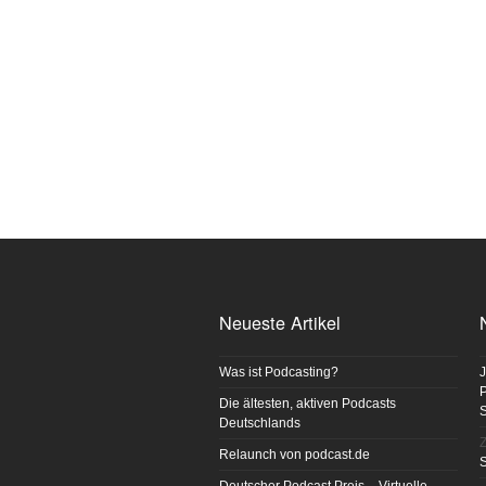
Neueste Artikel
Was ist Podcasting?
J
P
Die ältesten, aktiven Podcasts
Deutschlands
Z
Relaunch von podcast.de
S