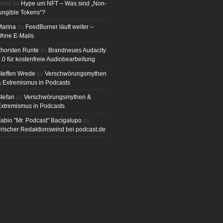
anik
zu
Hype um NFT – Was sind „Non-
ungible Tokens“?
Marina
zu
FeedBurner läuft weiter –
Ohne E-Mails
horsten Runte
zu
Brandneues Audacity
.0 für kostenfreie Audiobearbeitung
teffen Wrede
zu
Verschwörungsmythen
 Extremismus in Podcasts
tefan
zu
Verschwörungsmythen &
xtremismus in Podcasts
abio "Mr. Podcast" Bacigalupo
zu
rischer Redaktionswind bei podcast.de