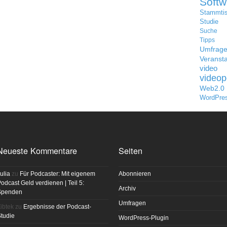
Softw
Stammti
Studie
Suche
Tipps
Umfrag
Veransta
video
videop
Web2.0
WordPre
Neueste Kommentare
Seiten
ulia
zu
Für Podcaster: Mit eigenem
Abonnieren
odcast Geld verdienen | Teil 5:
Archiv
Spenden
Umfragen
ibtek
zu
Ergebnisse der Podcast-
tudie
WordPress-Plugin