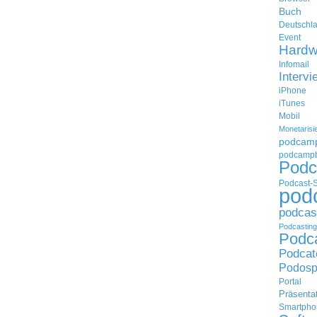
Buch
Deutschl
Event
Hardw
Infomail
Intervi
iPhone
iTunes
Mobil
Monetarisi
podcam
podcampb
Podc
Podcast-
pod
podcas
Podcasting
Podc
Podcat
Podosp
Portal
Präsenta
Smartpho