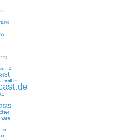
and
are
ew
erung
p
erlin2
ast
Stammtisch
cast.de
ter
asts
cher
häre
tion
ne