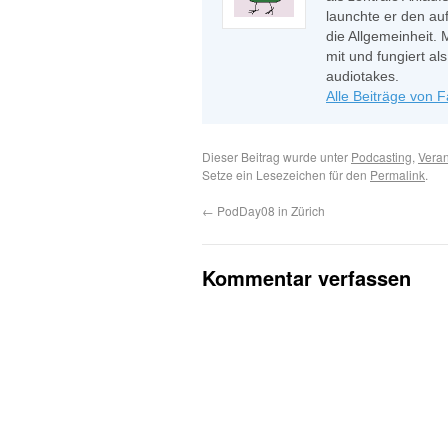
launchte er den auf
die Allgemeinheit. 
mit und fungiert a
audiotakes.
Alle Beiträge von 
Dieser Beitrag wurde unter
Podcasting
,
Veran
Setze ein Lesezeichen für den
Permalink
.
←
PodDay08 in Zürich
Kommentar verfassen