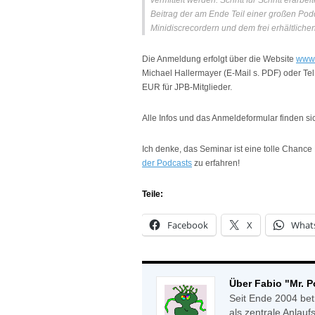
vermittelt werden. Schritt für Schritt erar
Beitrag der am Ende Teil einer großen Podc
Minidiscrecordern und dem frei erhältliche
Die Anmeldung erfolgt über die Website
www.
Michael Hallermayer (E-Mail s.
PDF
) oder Te
EUR
für
JPB
-Mitglieder.
Alle Infos und das Anmeldeformular finden s
Ich denke, das Seminar ist eine tolle Chanc
der Podcasts
zu erfahren!
Teile:
Facebook
X
What
Über Fabio "Mr. 
Seit Ende 2004 bet
als zentrale Anlauf