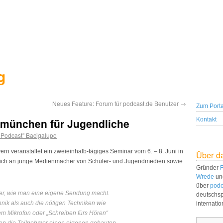
g
Neues Feature: Forum für podcast.de Benutzer
→
Zum Porta
dmünchen für Jugendliche
Kontakt
. Podcast" Bacigalupo
 veranstaltet ein zweieinhalb-tägiges Seminar vom 6. – 8. Juni in
Über d
ch an junge Medienmacher von Schüler- und Jugendmedien sowie
Gründer
F
Wrede
un
über
podc
er, wie man eine eigene Sendung macht.
deutschs
nik als auch die nötigen Techniken wie
internati
em Mikrofon oder „Schreiben fürs Hören“