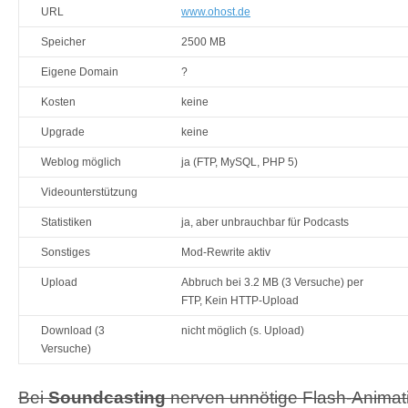
URL
www.ohost.de
Speicher
2500 MB
Eigene Domain
?
Kosten
keine
Upgrade
keine
Weblog möglich
ja (
FTP
, MySQL,
PHP
5)
Videounterstützung
Statistiken
ja, aber unbrauchbar für Podcasts
Sonstiges
Mod-Rewrite aktiv
Upload
Abbruch bei 3.2 MB (3 Versuche) per
FTP
, Kein
HTTP
-Upload
Download (3
nicht möglich (s. Upload)
Versuche)
Bei
Soundcasting
nerven unnötige Flash-Animat