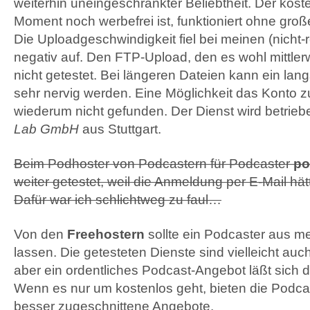
weiterhin uneingeschränkter Beliebtheit. Der kost
Moment noch werbefrei ist, funktioniert ohne gro
Die Uploadgeschwindigkeit fiel bei meinen (nicht-
negativ auf. Den
FTP
-Upload, den es wohl mittlerw
nicht getestet. Bei längeren Dateien kann ein la
sehr nervig werden. Eine Möglichkeit das Konto z
wiederum nicht gefunden. Der Dienst wird betrie
Lab GmbH
aus Stuttgart.
Beim Podhoster von Podcastern für Podcaster
po
weiter getestet, weil die Anmeldung per E-Mail hä
Dafür war ich schlichtweg zu faul…
Von den
Freehostern
sollte ein Podcaster aus me
lassen. Die getesteten Dienste sind vielleicht auc
aber ein ordentliches Podcast-Angebot läßt sich do
Wenn es nur um kostenlos geht, bieten die Podca
besser zugeschnittene Angebote.