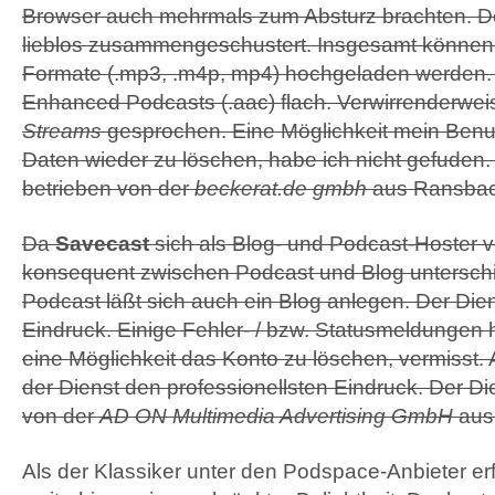
Browser auch mehrmals zum Absturz brachten. De
lieblos zusammengeschustert. Insgesamt könne
Formate (.mp3, .m4p, mp4) hochgeladen werden. D
Enhanced Podcasts (.aac) flach. Verwirrenderwei
Streams
gesprochen. Eine Möglichkeit mein Benutz
Daten wieder zu löschen, habe ich nicht gefuden.
betrieben von der
beckerat.de gmbh
aus Ransba
Da
Savecast
sich als Blog- und Podcast-Hoster ve
konsequent zwischen Podcast und Blog untersch
Podcast läßt sich auch ein Blog anlegen. Der Die
Eindruck. Einige Fehler- / bzw. Statusmeldungen 
eine Möglichkeit das Konto zu löschen, vermisst.
der Dienst den professionellsten Eindruck. Der Di
von der
AD ON Multimedia Advertising GmbH
aus
Als der Klassiker unter den Podspace-Anbieter er