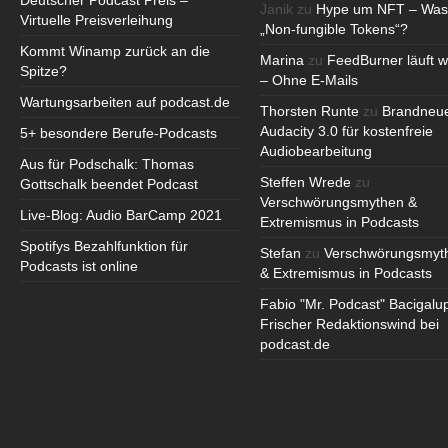
Deutscher Podcast Preis –
Janik
zu
Hype um NFT – Was
Virtuelle Preisverleihung
„Non-fungible Tokens“?
Kommt Winamp zurück an die
Marina
zu
FeedBurner läuft w
Spitze?
– Ohne E-Mails
Wartungsarbeiten auf podcast.de
Thorsten Runte
zu
Brandneu
Audacity 3.0 für kostenfreie
5+ besondere Berufe-Podcasts
Audiobearbeitung
Aus für Podschalk: Thomas
Steffen Wrede
zu
Gottschalk beendet Podcast
Verschwörungsmythen &
Live-Blog: Audio BarCamp 2021
Extremismus in Podcasts
Spotifys Bezahlfunktion für
Stefan
zu
Verschwörungsmyt
Podcasts ist online
& Extremismus in Podcasts
Fabio "Mr. Podcast" Bacigalu
Frischer Redaktionswind bei
podcast.de