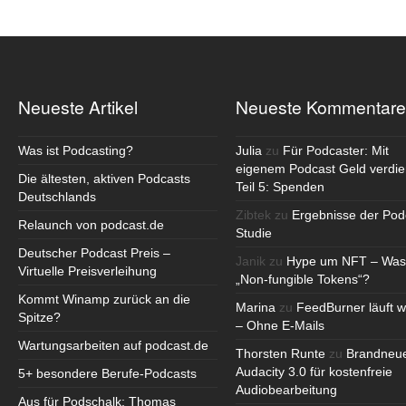
Neueste Artikel
Neueste Kommentare
Was ist Podcasting?
Julia
zu
Für Podcaster: Mit
eigenem Podcast Geld verdie
Die ältesten, aktiven Podcasts
Teil 5: Spenden
Deutschlands
Zibtek
zu
Ergebnisse der Pod
Relaunch von podcast.de
Studie
Deutscher Podcast Preis –
Janik
zu
Hype um NFT – Was
Virtuelle Preisverleihung
„Non-fungible Tokens“?
Kommt Winamp zurück an die
Marina
zu
FeedBurner läuft w
Spitze?
– Ohne E-Mails
Wartungsarbeiten auf podcast.de
Thorsten Runte
zu
Brandneu
Audacity 3.0 für kostenfreie
5+ besondere Berufe-Podcasts
Audiobearbeitung
Aus für Podschalk: Thomas