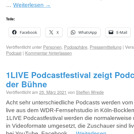
…
Weiterlesen
→
Teile:
Facebook
X
WhatsApp
E-Mail
Veröffentlicht unter
Personen
,
Podosphäre
,
Pressemitteilung
|
Vers
Podcast
|
Kommentar hinterlassen
1LIVE Podcastfestival zeigt Podc
der Bühne
Veröffentlicht am
25. März 2021
von
Steffen Wrede
Acht sehr unterschiedliche Podcasts werden vom 2
live aus dem WDR-Fernsehstudio in Köln-Bockle
1LIVE Podcastfestival werden die normalerweise
in Videoformate umgesetzt, die Zuschauer sind li
bei YouTube, Facebook …
Weiterlesen
→