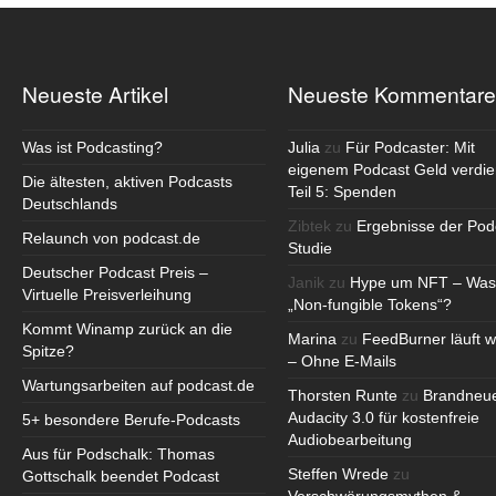
Neueste Artikel
Neueste Kommentare
Was ist Podcasting?
Julia
zu
Für Podcaster: Mit
eigenem Podcast Geld verdie
Die ältesten, aktiven Podcasts
Teil 5: Spenden
Deutschlands
Zibtek
zu
Ergebnisse der Pod
Relaunch von podcast.de
Studie
Deutscher Podcast Preis –
Janik
zu
Hype um NFT – Was
Virtuelle Preisverleihung
„Non-fungible Tokens“?
Kommt Winamp zurück an die
Marina
zu
FeedBurner läuft w
Spitze?
– Ohne E-Mails
Wartungsarbeiten auf podcast.de
Thorsten Runte
zu
Brandneu
Audacity 3.0 für kostenfreie
5+ besondere Berufe-Podcasts
Audiobearbeitung
Aus für Podschalk: Thomas
Steffen Wrede
zu
Gottschalk beendet Podcast