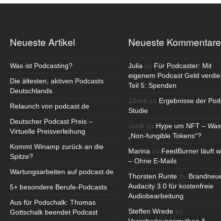
Neueste Artikel
Neueste Kommentare
Was ist Podcasting?
Julia
zu
Für Podcaster: Mit
eigenem Podcast Geld verdie
Die ältesten, aktiven Podcasts
Teil 5: Spenden
Deutschlands
Zibtek
zu
Ergebnisse der Pod
Relaunch von podcast.de
Studie
Deutscher Podcast Preis –
Janik
zu
Hype um NFT – Was
Virtuelle Preisverleihung
„Non-fungible Tokens“?
Kommt Winamp zurück an die
Marina
zu
FeedBurner läuft w
Spitze?
– Ohne E-Mails
Wartungsarbeiten auf podcast.de
Thorsten Runte
zu
Brandneu
Audacity 3.0 für kostenfreie
5+ besondere Berufe-Podcasts
Audiobearbeitung
Aus für Podschalk: Thomas
Steffen Wrede
zu
Gottschalk beendet Podcast