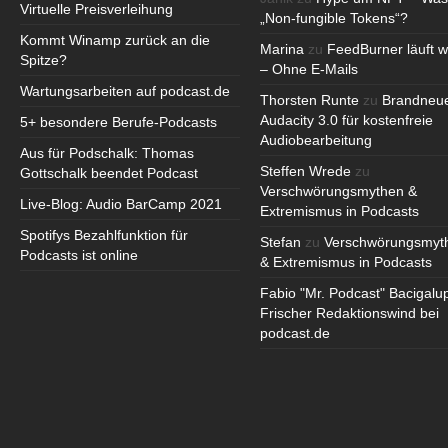
Virtuelle Preisverleihung
„Non-fungible Tokens“?
Kommt Winamp zurück an die
Marina
zu
FeedBurner läuft w
Spitze?
– Ohne E-Mails
Wartungsarbeiten auf podcast.de
Thorsten Runte
zu
Brandneu
Audacity 3.0 für kostenfreie
5+ besondere Berufe-Podcasts
Audiobearbeitung
Aus für Podschalk: Thomas
Steffen Wrede
zu
Gottschalk beendet Podcast
Verschwörungsmythen &
Live-Blog: Audio BarCamp 2021
Extremismus in Podcasts
Spotifys Bezahlfunktion für
Stefan
zu
Verschwörungsmyt
Podcasts ist online
& Extremismus in Podcasts
Fabio "Mr. Podcast" Bacigalu
Frischer Redaktionswind bei
podcast.de