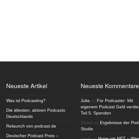
Neueste Artikel
Neueste Kommentare
Was ist Podcasting?
Julia
zu
Für Podcaster: Mit
eigenem Podcast Geld verdie
Die ältesten, aktiven Podcasts
Teil 5: Spenden
Deutschlands
Zibtek
zu
Ergebnisse der Pod
Relaunch von podcast.de
Studie
Deutscher Podcast Preis –
Janik
zu
Hype um NFT – Was