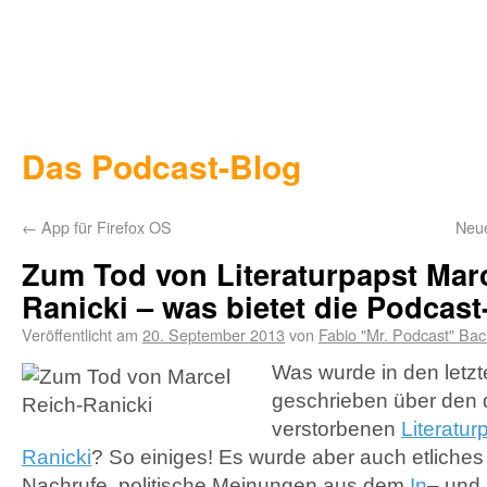
Das Podcast-Blog
←
App für Firefox OS
Neue
Zum Tod von Literaturpapst Marc
Ranicki – was bietet die Podcast
Veröffentlicht am
20. September 2013
von
Fabio "Mr. Podcast" Bac
Was wurde in den letzt
geschrieben über den
verstorbenen
Literatur
Ranicki
? So einiges! Es wurde aber auch etliches
Nachrufe, politische Meinungen aus dem
In
– und