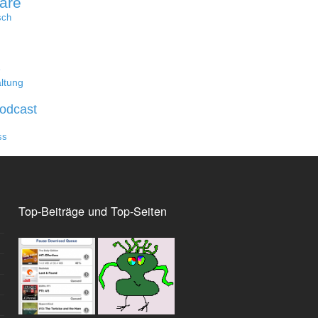
are
sch
e
ltung
odcast
ss
Top-Beiträge und Top-Seiten