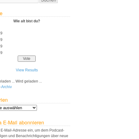
e
Wie alt bist du?
29
39
49
59
View Results
Wird geladen ...
-Archiv
rien
a E-Mail abonnieren
 E-Mail-Adresse ein, um dem Podcast-
olgen und Benachrichtigungen über neue