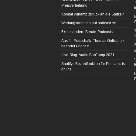
Deutscher Podcast Preis – Virtuelle
J
Preisverleihung
f
Kommt Winamp zurück an die Spitze?
Wartungsarbeiten auf podcast.de
T
5+ besondere Berufe-Podcasts
3
Aus für Podschalk: Thomas Gottschalk
S
beendet Podcast
&
Live-Blog: Audio BarCamp 2021
S
Spotifys Bezahlfunktion für Podcasts ist
E
online
F
F