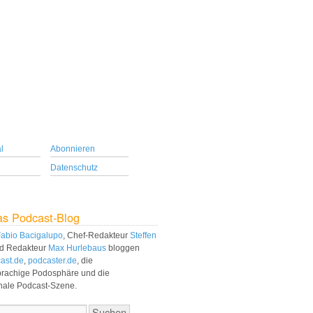
l
Abonnieren
Datenschutz
as Podcast-Blog
abio Bacigalupo
, Chef-Redakteur
Steffen
d Redakteur
Max Hurlebaus
bloggen
ast.de
,
podcaster.de
, die
prachige Podosphäre und die
onale Podcast-Szene.