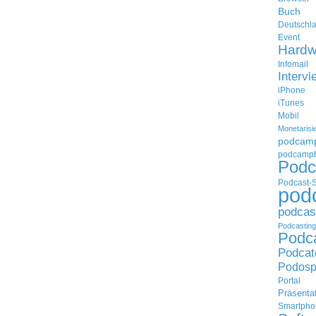
Buch
Deutschl
Event
Hardw
Infomail
Intervi
iPhone
iTunes
Mobil
Monetarisi
podcam
podcampb
Podc
Podcast-
pod
podcas
Podcasting
Podc
Podcat
Podosp
Portal
Präsenta
Smartpho