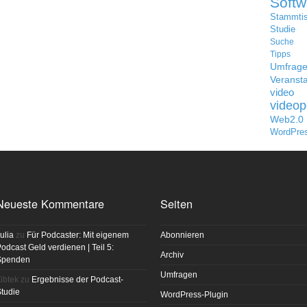
Softw
Stammti
Studie
Suche
Tipps
Umfrag
Veransta
video
videop
Web2.0
WordPre
Neueste Kommentare
Seiten
ulia
zu
Für Podcaster: Mit eigenem
Abonnieren
odcast Geld verdienen | Teil 5:
Archiv
Spenden
Umfragen
ibtek
zu
Ergebnisse der Podcast-
tudie
WordPress-Plugin