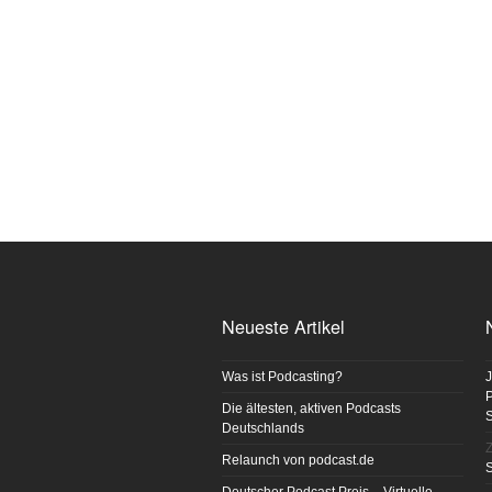
Neueste Artikel
Was ist Podcasting?
J
P
Die ältesten, aktiven Podcasts
Deutschlands
Z
Relaunch von podcast.de
S