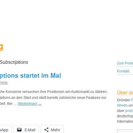
g
Subscriptions
Zum Porta
Kontakt
tions startet im Mai
Wrede
Über d
che Konzerne versuchen ihre Positionen am Audiomarkt zu stärken.
tions an den Start und stellt bereits zahlreiche neue Features vor.
Gründer
F
dell. Bei …
Weiterlesen
→
Wrede
un
über
podc
deutschs
internati
sApp
E-Mail
Mehr