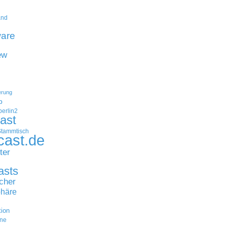
and
are
ew
erung
p
erlin2
ast
Stammtisch
cast.de
ter
asts
cher
häre
tion
ne