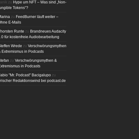
anik
zu
Hype um NFT – Was sind „Non-
ungible Tokens“?
Marina
zu
FeedBurner läuft weiter –
Ohne E-Mails
horsten Runte
zu
Brandneues Audacity
.0 für kostenfreie Audiobearbeitung
teffen Wrede
zu
Verschwörungsmythen
 Extremismus in Podcasts
tefan
zu
Verschwörungsmythen &
xtremismus in Podcasts
abio "Mr. Podcast" Bacigalupo
zu
rischer Redaktionswind bei podcast.de