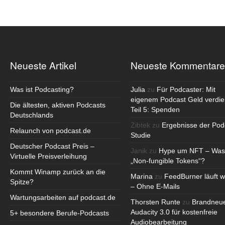
Neueste Artikel
Neueste Kommentare
Was ist Podcasting?
Julia
zu
Für Podcaster: Mit
eigenem Podcast Geld verdie
Die ältesten, aktiven Podcasts
Teil 5: Spenden
Deutschlands
Zibtek
zu
Ergebnisse der Pod
Relaunch von podcast.de
Studie
Deutscher Podcast Preis –
Janik
zu
Hype um NFT – Was
Virtuelle Preisverleihung
„Non-fungible Tokens“?
Kommt Winamp zurück an die
Marina
zu
FeedBurner läuft w
Spitze?
– Ohne E-Mails
Wartungsarbeiten auf podcast.de
Thorsten Runte
zu
Brandneu
Audacity 3.0 für kostenfreie
5+ besondere Berufe-Podcasts
Audiobearbeitung