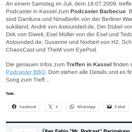
An einem Samstag im Juli, dem 18.07.2009, treffen
Podcaster in Kassel zum
Podcaster Barbecue
. 
sind Daniluna und NinaBerlin von der Berliner Wart
sukiiland, André von Astounded.de, Der Dübel von
Dirk von Diweli, Esel Müller von der Esel und Te
Astounded.de, Susanne und Norbert von H2, Sch
ChaosCast und TheM vom EyePod.
Die genauen Infos zum
Treffen in Kassel
finden 
Podcaster
BBQ
. Dort stehen alle Details und es f
Song zum Treff…
Teile:
Facebook
X
WhatsApp
E-Mail
Über Fabio "Mr. Podcast" Bacigalupo