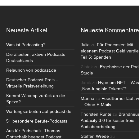
Neueste Artikel
Neueste Kommentare
Was ist Podcasting?
Julia
zu
Für Podcaster: Mit
eigenem Podcast Geld verdie
Die ältesten, aktiven Podcasts
Teil 5: Spenden
Deutschlands
Zibtek
zu
Ergebnisse der Pod
Relaunch von podcast.de
Studie
Deutscher Podcast Preis –
Janik
zu
Hype um NFT – Was
Virtuelle Preisverleihung
„Non-fungible Tokens“?
Kommt Winamp zurück an die
Marina
zu
FeedBurner läuft w
Spitze?
– Ohne E-Mails
Wartungsarbeiten auf podcast.de
Thorsten Runte
zu
Brandneu
Audacity 3.0 für kostenfreie
5+ besondere Berufe-Podcasts
Audiobearbeitung
Aus für Podschalk: Thomas
Steffen Wrede
zu
Gottschalk beendet Podcast