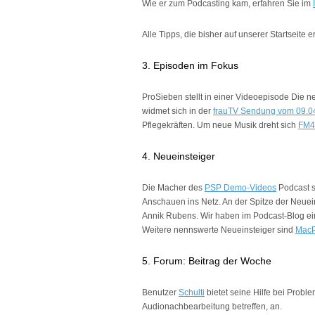
Wie er zum Podcasting kam, erfahren Sie im
Alle Tipps, die bisher auf unserer Startseite 
3. Episoden im Fokus
ProSieben stellt in einer Videoepisode Die 
widmet sich in der
frauTV Sendung vom 09.0
Pflegekräften. Um neue Musik dreht sich
FM4 
4. Neueinsteiger
Die Macher des
PSP
Demo-Videos
Podcast s
Anschauen ins Netz. An der Spitze der Neuein
Annik Rubens. Wir haben im Podcast-Blog e
Weitere nennswerte Neueinsteiger sind
MacP
5. Forum: Beitrag der Woche
Benutzer
Schulti
bietet seine Hilfe bei Probl
Audionachbearbeitung betreffen, an.