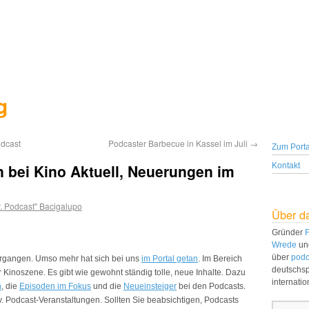
g
odcast
Podcaster Barbecue in Kassel im Juli
→
Zum Porta
n bei Kino Aktuell, Neuerungen im
Kontakt
. Podcast" Bacigalupo
Über d
Gründer
F
Wrede
un
über
podc
 vergangen. Umso mehr hat sich bei uns
im Portal getan
. Im Bereich
deutschs
 Kinoszene. Es gibt wie gewohnt ständig tolle, neue Inhalte. Dazu
internati
n
, die
Episoden im Fokus
und die
Neueinsteiger
bei den Podcasts.
div. Podcast-Veranstaltungen. Sollten Sie beabsichtigen, Podcasts