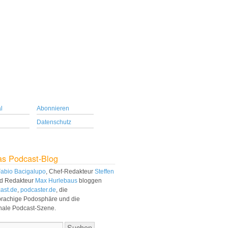
l
Abonnieren
Datenschutz
as Podcast-Blog
abio Bacigalupo
, Chef-Redakteur
Steffen
d Redakteur
Max Hurlebaus
bloggen
ast.de
,
podcaster.de
, die
prachige Podosphäre und die
onale Podcast-Szene.