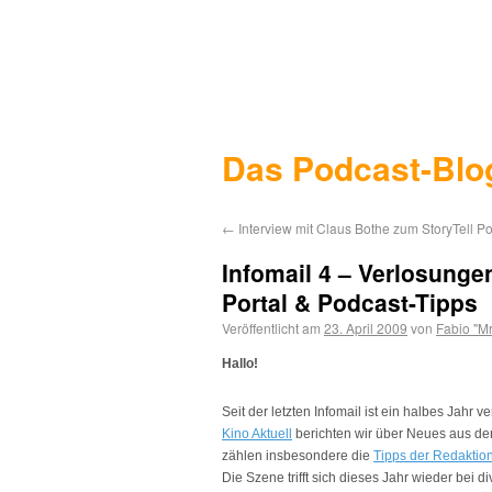
Das Podcast-Blo
←
Interview mit Claus Bothe zum StoryTell P
Infomail 4 – Verlosunge
Portal & Podcast-Tipps
Veröffentlicht am
23. April 2009
von
Fabio "Mr
Hallo!
Seit der letzten Infomail ist ein halbes Jahr
Kino Aktuell
berichten wir über Neues aus der
zählen insbesondere die
Tipps der Redaktio
Die Szene trifft sich dieses Jahr wieder bei 