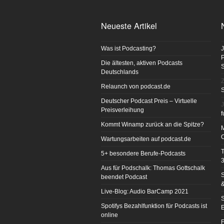
Neueste Artikel
Was ist Podcasting?
J
P
Die ältesten, aktiven Podcasts
Deutschlands
Z
Relaunch von podcast.de
S
Deutscher Podcast Preis – Virtuelle
J
Preisverleihung
f
Kommt Winamp zurück an die Spitze?
Wartungsarbeiten auf podcast.de
T
5+ besondere Berufe-Podcasts
3
Aus für Podschalk: Thomas Gottschalk
S
beendet Podcast
&
Live-Blog: Audio BarCamp 2021
S
Spotifys Bezahlfunktion für Podcasts ist
E
online
F