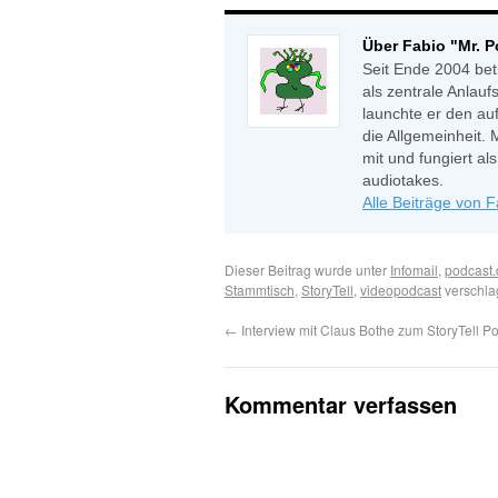
Über Fabio "Mr. 
Seit Ende 2004 bet
als zentrale Anlauf
launchte er den auf
die Allgemeinheit. 
mit und fungiert a
audiotakes.
Alle Beiträge von 
Dieser Beitrag wurde unter
Infomail
,
podcast.
Stammtisch
,
StoryTell
,
videopodcast
verschla
←
Interview mit Claus Bothe zum StoryTell P
Kommentar verfassen