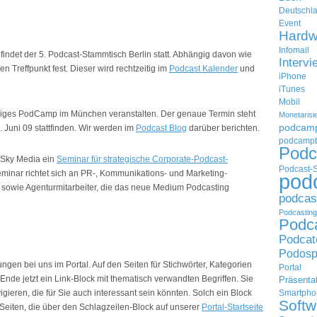
Deutschl
Event
Hardw
Infomail
indet der 5. Podcast-Stammtisch Berlin statt. Abhängig davon wie
Intervi
en Treffpunkt fest. Dieser wird rechtzeitig im
Podcast Kalender
und
iPhone
iTunes
Mobil
ägiges PodCamp im München veranstalten. Der genaue Termin steht
Monetarisi
podcam
Juni 09 stattfinden. Wir werden im
Podcast Blog
darüber berichten.
podcampb
Podc
eSky Media ein
Seminar für strategische Corporate-Podcast-
Podcast-
minar richtet sich an PR-, Kommunikations- und Marketing-
pod
 sowie Agenturmitarbeiter, die das neue Medium Podcasting
podcas
Podcasting
Podc
Podcat
Podosp
ngen bei uns im Portal. Auf den Seiten für Stichwörter, Kategorien
Portal
nde jetzt ein Link-Block mit thematisch verwandten Begriffen. Sie
Präsenta
eren, die für Sie auch interessant sein könnten. Solch ein Block
Smartpho
Softw
Seiten, die über den Schlagzeilen-Block auf unserer
Portal-Startseite