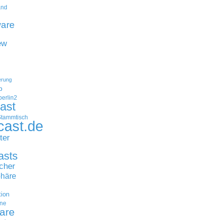
and
are
ew
erung
p
erlin2
ast
Stammtisch
cast.de
ter
asts
cher
häre
tion
ne
are