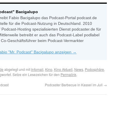
Podcast" Bacigalupo
reibt Fabio Bacigalupo das Podcast-Portal podcast.de
stelle für die Podcast-Nutzung in Deutschland. 2010
 Podcast-Hosting spezialisierten Dienst podcaster.de für
Mittlerweile betreibt er auch das Podcast-Label podlabel
ls Co-Geschäftsführer beim Podcast-Vermarkter
Fabio "Mr. Podcast" Bacigalupo anzeigen
→
de
abgelegt und mit
Infomail
,
Kino
,
Kino Aktuell
,
News
,
Podosphäre
,
gwortet. Setze ein Lesezeichen für den
Permalink
.
odcast
Podcaster Barbecue in Kassel im Juli
→