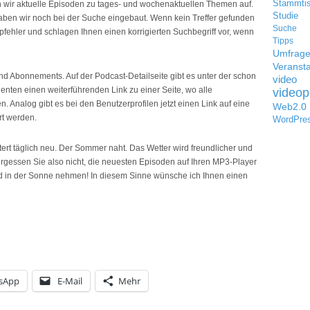
Stammti
en wir aktuelle Episoden zu tages- und wochenaktuellen Themen auf.
Studie
haben wir noch bei der Suche eingebaut. Wenn kein Treffer gefunden
Suche
ppfehler und schlagen Ihnen einen korrigierten Suchbegriff vor, wenn
Tipps
Umfrag
Veransta
nd Abonnements. Auf der Podcast-Detailseite gibt es unter der schon
video
nten einen weiterführenden Link zu einer Seite, wo alle
videop
 Analog gibt es bei den Benutzerprofilen jetzt einen Link auf eine
Web2.0
rt werden.
WordPre
ert täglich neu. Der Sommer naht. Das Wetter wird freundlicher und
Vergessen Sie also nicht, die neuesten Episoden auf Ihren MP3-Player
d in der Sonne nehmen! In diesem Sinne wünsche ich Ihnen einen
sApp
E-Mail
Mehr