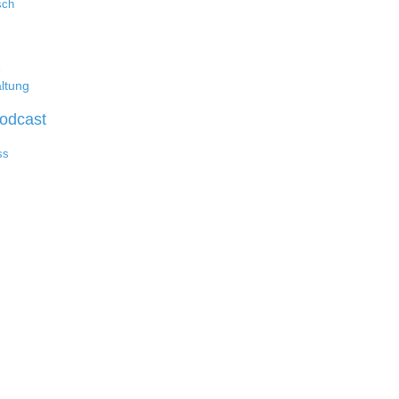
sch
e
ltung
odcast
ss