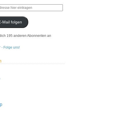
E-Mail folgen
dich 195 anderen Abonnenten an
n
n
p