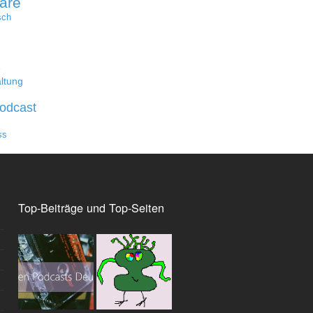
are
sch
e
ltung
odcast
ss
Top-Beiträge und Top-Seiten