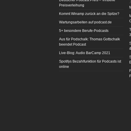
Deutscher Podcast Preis – Virtuelle
J
Preisverleihung
f
Kommt Winamp zurück an die Spitze?
Wartungsarbeiten auf podcast.de
T
5+ besondere Berufe-Podcasts
3
Aus für Podschalk: Thomas Gottschalk
S
beendet Podcast
&
Live-Blog: Audio BarCamp 2021
S
Spotifys Bezahlfunktion für Podcasts ist
E
online
F
F