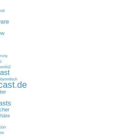
and
are
ew
erung
p
erlin2
ast
Stammtisch
cast.de
ter
asts
cher
häre
tion
ne