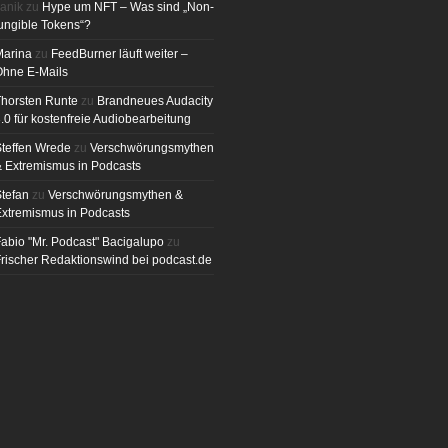
anik
zu
Hype um NFT – Was sind „Non-
ungible Tokens“?
Marina
zu
FeedBurner läuft weiter –
Ohne E-Mails
horsten Runte
zu
Brandneues Audacity
.0 für kostenfreie Audiobearbeitung
teffen Wrede
zu
Verschwörungsmythen
 Extremismus in Podcasts
tefan
zu
Verschwörungsmythen &
xtremismus in Podcasts
abio "Mr. Podcast" Bacigalupo
zu
rischer Redaktionswind bei podcast.de