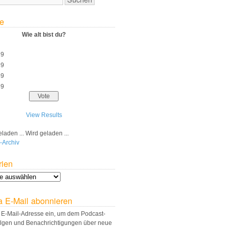
e
Wie alt bist du?
29
39
49
59
View Results
Wird geladen ...
-Archiv
rien
a E-Mail abonnieren
 E-Mail-Adresse ein, um dem Podcast-
olgen und Benachrichtigungen über neue