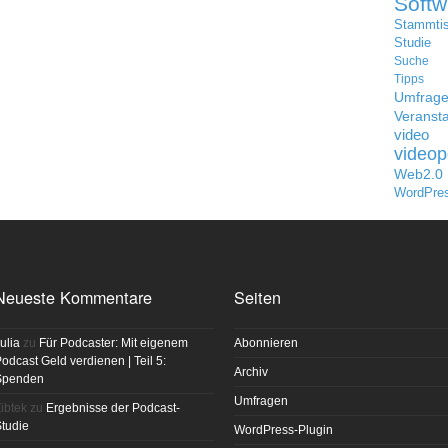
Softw
Stammti
Studie
Suche
Tipps
Umfrag
Veransta
video
videop
Web2.0
WordPre
Neueste Kommentare
Seiten
ulia
zu
Für Podcaster: Mit eigenem
Abonnieren
odcast Geld verdienen | Teil 5:
Archiv
Spenden
Umfragen
ibtek
zu
Ergebnisse der Podcast-
tudie
WordPress-Plugin