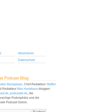
l
Abonnieren
Datenschutz
as Podcast-Blog
abio Bacigalupo
, Chef-Redakteur
Steffen
d Redakteur
Max Hurlebaus
bloggen
ast.de
,
podcaster.de
, die
prachige Podosphäre und die
onale Podcast-Szene.