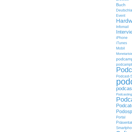
Buch
Deutschl
Event
Hardw
Infomail
Intervi
iPhone
iTunes
Mobil
Monetarisi
podcam
podcampb
Podc
Podcast-
pod
podcas
Podcasting
Podc
Podcat
Podosp
Portal
Präsenta
Smartpho