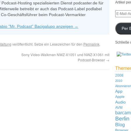
Artikel pe
 Podcast-Hosting spezialisierten Dienst podcaster.de für
Mittlerweile betreibt er auch das Podcast-Label podlabel
ls Co-Geschäftsführer beim Podcast-Vermarkter
Fabio "Mr. Podcast" Bacigalupo anzeigen
→
Per 
Schließe 
taltung
veröffentlicht. Setze ein Lesezeichen für den
Permalink
.
Sony Video-Walkman NWZ-X1051 und NWZ-X1061 mit
Podcast-Browser
→
Theme
2008
2010
Abonniere
App
Apple
Audio
AVM
barcam
Berlin
Blog
Browser