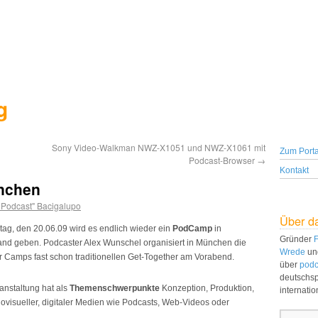
g
Sony Video-Walkman NWZ-X1051 und NWZ-X1061 mit
Zum Porta
Podcast-Browser
→
Kontakt
nchen
. Podcast" Bacigalupo
Über d
ag, den 20.06.09 wird es endlich wieder ein
PodCamp
in
Gründer
F
and geben. Podcaster Alex Wunschel organisiert in München die
Wrede
un
für Camps fast schon traditionellen Get-Together am Vorabend.
über
podc
deutschs
anstaltung hat als
Themenschwerpunkte
Konzeption, Produktion,
internati
ovisueller, digitaler Medien wie Podcasts, Web-Videos oder