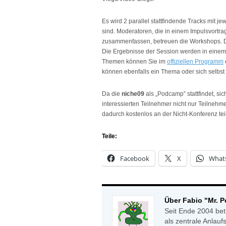
Es wird 2 parallel stattfindende Tracks mit je
sind. Moderatoren, die in einem Impulsvortr
zusammenfassen, betreuen die Workshops. D
Die Ergebnisse der Session werden in eine
Themen können Sie im
offiziellen Programm
können ebenfalls ein Thema oder sich selbst
Da die
niche09
als „Podcamp” stattfindet, si
interessierten Teilnehmer nicht nur Teilnehm
dadurch kostenlos an der Nicht-Konferenz te
Teile:
Facebook
X
What
Über Fabio "Mr. 
Seit Ende 2004 bet
als zentrale Anlauf