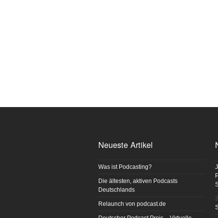
Neueste Artikel
Was ist Podcasting?
J
P
Die ältesten, aktiven Podcasts
Deutschlands
Z
Relaunch von podcast.de
S