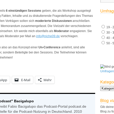
Umfrag
weils
6 einstündigen Sessions
geben, die als Workshop ausgelegt
ag Fakten, Inhalte und zu diskutierende Fragestellungen des Themas
en Vorträgen sollen sich
moderierte Diskussionen
anschließen.
m Memorandum zusammengefasst. Die Vielzahl der verschiedenen
19 - 
einsehen. Ich werde mich ebenfalls als
Moderator
engagieren. Sie
30 - 
 als Moderator per Mail an
info@niche09.de
vorschlagen.
40 - 
50 - 
ch also an das Konzept einer
Un-Conference
anlehnt, sind alle
er, sondern Beteiligte bei den Sessions. Die Teilnehmer können
ilnehmen!
Umfragen
sApp
E-Mail
Mehr
Katego
Blog vi
Podcast" Bacigalupo
reibt Fabio Bacigalupo das Podcast-Portal podcast.de
Gib deine
stelle für die Podcast-Nutzung in Deutschland. 2010
Blog zu f