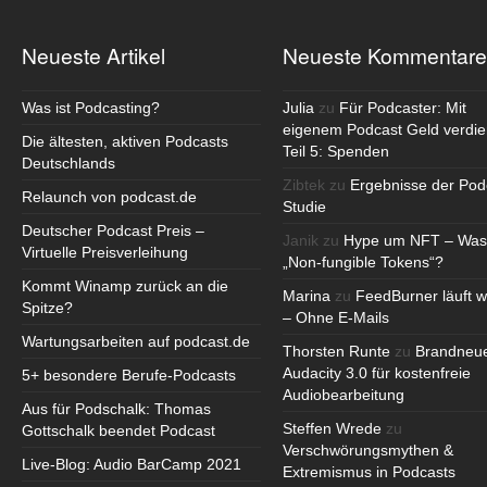
Neueste Artikel
Neueste Kommentare
Was ist Podcasting?
Julia
zu
Für Podcaster: Mit
eigenem Podcast Geld verdie
Die ältesten, aktiven Podcasts
Teil 5: Spenden
Deutschlands
Zibtek
zu
Ergebnisse der Pod
Relaunch von podcast.de
Studie
Deutscher Podcast Preis –
Janik
zu
Hype um NFT – Was
Virtuelle Preisverleihung
„Non-fungible Tokens“?
Kommt Winamp zurück an die
Marina
zu
FeedBurner läuft w
Spitze?
– Ohne E-Mails
Wartungsarbeiten auf podcast.de
Thorsten Runte
zu
Brandneu
Audacity 3.0 für kostenfreie
5+ besondere Berufe-Podcasts
Audiobearbeitung
Aus für Podschalk: Thomas
Steffen Wrede
zu
Gottschalk beendet Podcast
Verschwörungsmythen &
Live-Blog: Audio BarCamp 2021
Extremismus in Podcasts