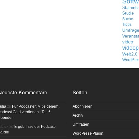
Softw
Stammti
Studie
Suche
Tipps
Umfrag
Veransta
video
videop
Web2.0
WordPre
Neueste Kommentare
Seiten
ulia
zu
Für Podcaster: Mit eigenem
Abonnieren
odcast Geld verdienen | Teil 5:
Archiv
Spenden
Umfragen
ibtek
zu
Ergebnisse der Podcast-
tudie
WordPress-Plugin