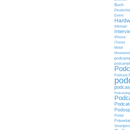
Buch
Deutschl
Event
Hardw
Infomail
Intervi
iPhone
iTunes
Mobil
Monetarisi
podcam
podcampb
Podc
Podcast-
pod
podcas
Podcasting
Podc
Podcat
Podosp
Portal
Präsenta
Smartpho