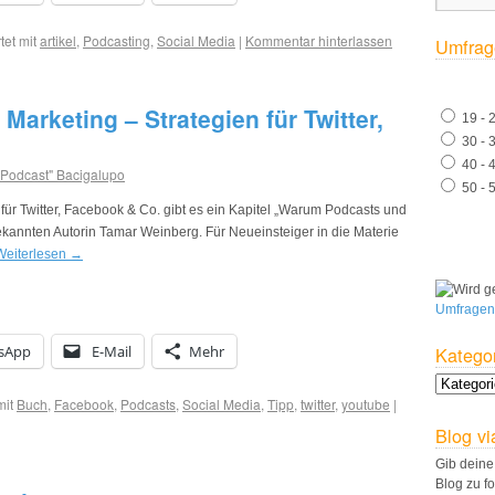
et mit
artikel
,
Podcasting
,
Social Media
|
Kommentar hinterlassen
Umfrag
Marketing – Strategien für Twitter,
19 - 
30 - 
40 - 
 Podcast" Bacigalupo
50 - 
für Twitter, Facebook & Co. gibt es ein Kapitel „Warum Podcasts und
kannten Autorin Tamar Weinberg. Für Neueinsteiger in die Materie
Weiterlesen
→
Umfragen
sApp
E-Mail
Mehr
Katego
mit
Buch
,
Facebook
,
Podcasts
,
Social Media
,
Tipp
,
twitter
,
youtube
|
Blog vi
Gib deine
Blog zu f