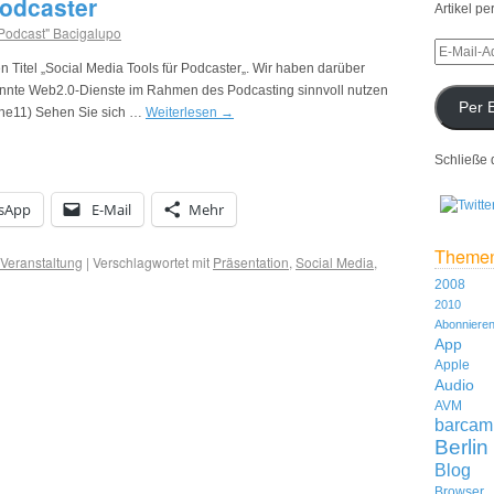
Podcaster
Artikel pe
 Podcast" Bacigalupo
n Titel „Social Media Tools für Podcaster„. Wir haben darüber
kannte Web2.0-Dienste im Rahmen des Podcasting sinnvoll nutzen
Per 
iche11) Sehen Sie sich …
Weiterlesen
→
Schließe 
sApp
E-Mail
Mehr
Theme
Veranstaltung
|
Verschlagwortet mit
Präsentation
,
Social Media
,
2008
2010
Abonniere
App
Apple
Audio
AVM
barcam
Berlin
Blog
Browser