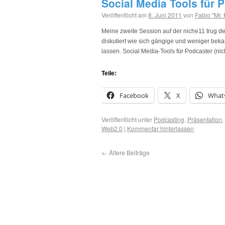
Social Media Tools für 
Veröffentlicht am
8. Juni 2011
von
Fabio "Mr.
Meine zweite Session auf der niche11 trug de
diskutiert wie sich gängige und weniger be
lassen. Social Media-Tools für Podcaster (n
Teile:
Facebook
X
What
Veröffentlicht unter
Podcasting
,
Präsentation
,
Web2.0
|
Kommentar hinterlassen
←
Ältere Beiträge