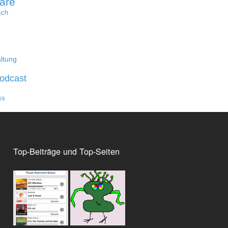
are
sch
e
ltung
odcast
ss
Top-Beiträge und Top-Seiten