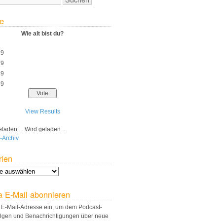
e
Wie alt bist du?
29
39
49
59
View Results
Wird geladen ...
-Archiv
rien
a E-Mail abonnieren
 E-Mail-Adresse ein, um dem Podcast-
olgen und Benachrichtigungen über neue