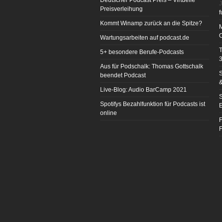
Deutscher Podcast Preis – Virtuelle
J
Preisverleihung
f
Kommt Winamp zurück an die Spitze?
Wartungsarbeiten auf podcast.de
T
5+ besondere Berufe-Podcasts
3
Aus für Podschalk: Thomas Gottschalk
S
beendet Podcast
&
Live-Blog: Audio BarCamp 2021
S
Spotifys Bezahlfunktion für Podcasts ist
E
online
F
F