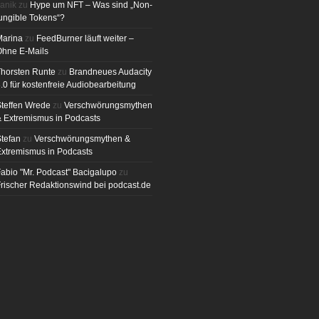
anik
zu
Hype um NFT – Was sind „Non-
ungible Tokens“?
Marina
zu
FeedBurner läuft weiter –
Ohne E-Mails
horsten Runte
zu
Brandneues Audacity
.0 für kostenfreie Audiobearbeitung
teffen Wrede
zu
Verschwörungsmythen
 Extremismus in Podcasts
tefan
zu
Verschwörungsmythen &
xtremismus in Podcasts
abio "Mr. Podcast" Bacigalupo
zu
rischer Redaktionswind bei podcast.de