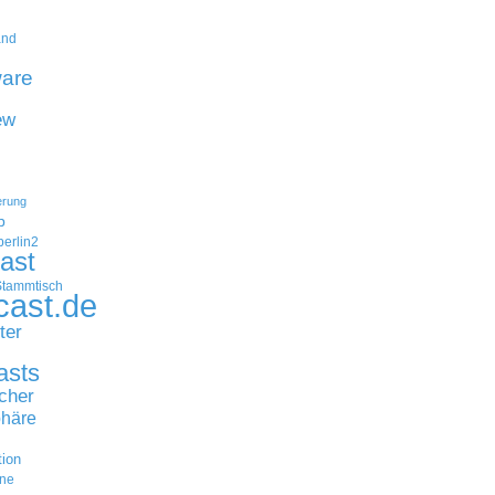
and
are
ew
erung
p
erlin2
ast
Stammtisch
cast.de
ter
asts
cher
häre
tion
ne