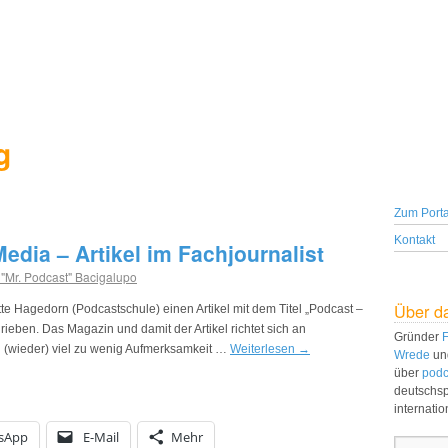
g
Zum Porta
Kontakt
edia – Artikel im Fachjournalist
 "Mr. Podcast" Bacigalupo
Über d
tte Hagedorn (Podcastschule) einen Artikel mit dem Titel „Podcast –
ieben. Das Magazin und damit der Artikel richtet sich an
Gründer
F
g (wieder) viel zu wenig Aufmerksamkeit …
Weiterlesen
→
Wrede
un
über
podc
deutschs
internati
sApp
E-Mail
Mehr