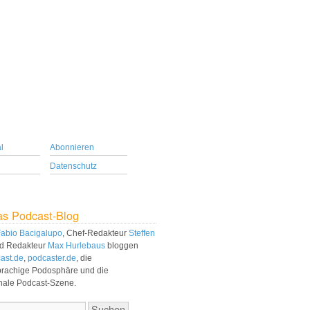
l
Abonnieren
Datenschutz
as Podcast-Blog
abio Bacigalupo
, Chef-Redakteur
Steffen
d Redakteur
Max Hurlebaus
bloggen
ast.de
,
podcaster.de
, die
prachige Podosphäre und die
onale Podcast-Szene.