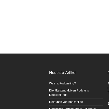
Neueste Artikel
Was ist Podcasting?
J
P
Die ältesten, aktiven Podcasts
Deutschlands
Z
Relaunch von podcast.de
S