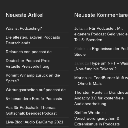
Neueste Artikel
Neueste Kommentare
Was ist Podcasting?
Julia
zu
Für Podcaster: Mit
eigenem Podcast Geld verdie
Die ältesten, aktiven Podcasts
Teil 5: Spenden
Deutschlands
Zibtek
zu
Ergebnisse der Pod
Relaunch von podcast.de
Studie
Deutscher Podcast Preis –
Janik
zu
Hype um NFT – Was
Virtuelle Preisverleihung
„Non-fungible Tokens“?
Kommt Winamp zurück an die
Marina
zu
FeedBurner läuft w
Spitze?
– Ohne E-Mails
Wartungsarbeiten auf podcast.de
Thorsten Runte
zu
Brandneu
Audacity 3.0 für kostenfreie
5+ besondere Berufe-Podcasts
Audiobearbeitung
Aus für Podschalk: Thomas
Steffen Wrede
zu
Gottschalk beendet Podcast
Verschwörungsmythen &
Live-Blog: Audio BarCamp 2021
Extremismus in Podcasts