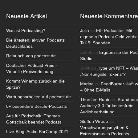
Neueste Artikel
Neueste Kommentare
Was ist Podcasting?
Julia
zu
Für Podcaster: Mit
eigenem Podcast Geld verdie
Die ältesten, aktiven Podcasts
Teil 5: Spenden
Deutschlands
Zibtek
zu
Ergebnisse der Pod
Relaunch von podcast.de
Studie
Deutscher Podcast Preis –
Janik
zu
Hype um NFT – Was
Virtuelle Preisverleihung
„Non-fungible Tokens“?
Kommt Winamp zurück an die
Marina
zu
FeedBurner läuft w
Spitze?
– Ohne E-Mails
Wartungsarbeiten auf podcast.de
Thorsten Runte
zu
Brandneu
Audacity 3.0 für kostenfreie
5+ besondere Berufe-Podcasts
Audiobearbeitung
Aus für Podschalk: Thomas
Steffen Wrede
zu
Gottschalk beendet Podcast
Verschwörungsmythen &
Live-Blog: Audio BarCamp 2021
Extremismus in Podcasts