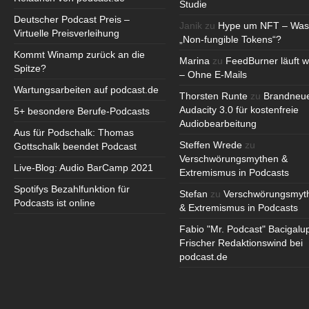
Studie
Deutscher Podcast Preis –
Janik
zu
Hype um NFT – Was
Virtuelle Preisverleihung
„Non-fungible Tokens“?
Kommt Winamp zurück an die
Marina
zu
FeedBurner läuft w
Spitze?
– Ohne E-Mails
Wartungsarbeiten auf podcast.de
Thorsten Runte
zu
Brandneu
Audacity 3.0 für kostenfreie
5+ besondere Berufe-Podcasts
Audiobearbeitung
Aus für Podschalk: Thomas
Steffen Wrede
zu
Gottschalk beendet Podcast
Verschwörungsmythen &
Live-Blog: Audio BarCamp 2021
Extremismus in Podcasts
Spotifys Bezahlfunktion für
Stefan
zu
Verschwörungsmyt
Podcasts ist online
& Extremismus in Podcasts
Fabio "Mr. Podcast" Bacigalu
Frischer Redaktionswind bei
podcast.de