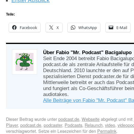
Erster Ausblick
Teile:
Facebook
X
WhatsApp
E-Mail
Über Fabio "Mr. Podcast" Bacigalupo
Seit Ende 2004 betreibt Fabio Bacigalup
podcast.de als zentrale Anlaufstelle für
Deutschland. 2010 launchte er den auf 
spezialisierten Dienst podcaster.de für d
Mittlerweile betreibt er auch das Podcas
und fungiert als Co-Geschäftsführer be
audiotakes.
Alle Beiträge von Fabio "Mr. Podcast" B
Dieser Beitrag wurde unter
podcast.de
,
Webseite
abgelegt und mit
Player
,
podcast.de
,
podcaster
,
Podcasts
,
Relaunch
,
video
,
videopo
verschlagwortet. Setze ein Lesezeichen für den
Permalink
.