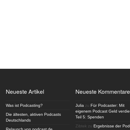
Neueste Artikel
Neueste Kommentare
Was ist Podcasting?
Julia
zu
Für Podcaster: Mit
eigenem Podcast Geld verdie
Die ältesten, aktiven Podcasts
Teil 5: Spenden
Deutschlands
Zibtek
zu
Ergebnisse der Pod
Relaunch von podcast.de