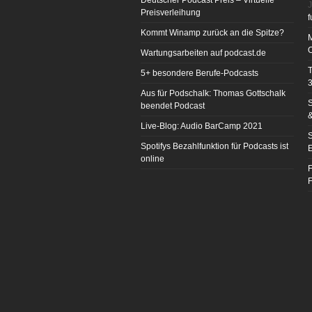
Deutscher Podcast Preis – Virtuelle
J
Preisverleihung
f
Kommt Winamp zurück an die Spitze?
Wartungsarbeiten auf podcast.de
T
5+ besondere Berufe-Podcasts
3
Aus für Podschalk: Thomas Gottschalk
S
beendet Podcast
&
Live-Blog: Audio BarCamp 2021
S
Spotifys Bezahlfunktion für Podcasts ist
E
online
F
F