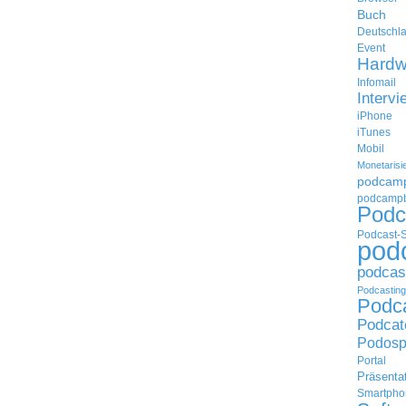
Buch
Deutschl
Event
Hardw
Infomail
Intervi
iPhone
iTunes
Mobil
Monetarisi
podcam
podcampb
Podc
Podcast-
pod
podcas
Podcasting
Podc
Podcat
Podosp
Portal
Präsenta
Smartpho