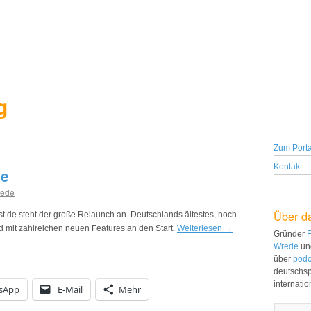
g
Zum Porta
Kontakt
de
rede
Über d
st.de steht der große Relaunch an. Deutschlands ältestes, noch
d mit zahlreichen neuen Features an den Start.
Weiterlesen
→
Gründer
F
Wrede
un
über
podc
deutschs
internati
sApp
E-Mail
Mehr