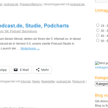
il
,
podcast.de
,
Pressemitteilung
|
Verschlagwortet mit
podcast.de
,
Umfrag
odcast.de, Studie, Podcharts
19 - 
bio "Mr. Podcast" Bacigalupo
30 - 
40 - 
 diesen Monat, stellen wir Ihnen die 5. Infomail zu. In dieser
50 - 
dcast.de in Version 5.0, unsere zweite Podcast-Studie in
n Launch der …
Weiterlesen
→
Umfragen
sApp
E-Mail
Mehr
Katego
chlagwortet mit
Infomail
,
News
,
Newsletter
,
podcast.de
,
Relaunch
|
Blog vi
Gib deine
Blog zu f