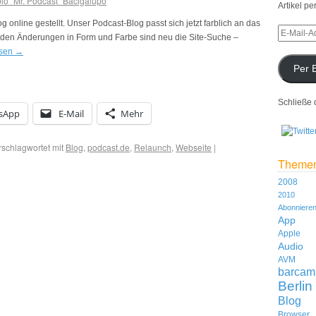
io "Mr. Podcast" Bacigalupo
Artikel pe
 online gestellt. Unser Podcast-Blog passt sich jetzt farblich an das
den Änderungen in Form und Farbe sind neu die Site-Suche –
esen
→
Per 
Schließe 
sApp
E-Mail
Mehr
rschlagwortet mit
Blog
,
podcast.de
,
Relaunch
,
Webseite
|
Theme
2008
2010
Abonniere
App
Apple
Audio
AVM
barcam
Berlin
Blog
Browser