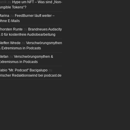
anik
zu
Hype um NFT – Was sind „Non-
ungible Tokens“?
Marina
zu
FeedBurner läuft weiter –
Ohne E-Mails
horsten Runte
zu
Brandneues Audacity
.0 für kostenfreie Audiobearbeitung
teffen Wrede
zu
Verschwörungsmythen
 Extremismus in Podcasts
tefan
zu
Verschwörungsmythen &
xtremismus in Podcasts
abio "Mr. Podcast" Bacigalupo
zu
rischer Redaktionswind bei podcast.de