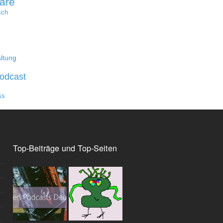
are
sch
e
ltung
odcast
ss
Top-Beiträge und Top-Seiten