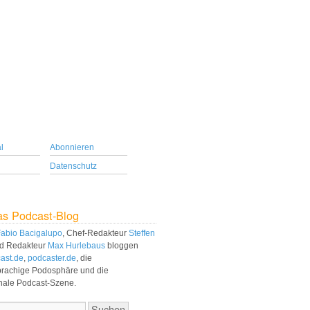
l
Abonnieren
Datenschutz
as Podcast-Blog
abio Bacigalupo
, Chef-Redakteur
Steffen
d Redakteur
Max Hurlebaus
bloggen
ast.de
,
podcaster.de
, die
prachige Podosphäre und die
onale Podcast-Szene.