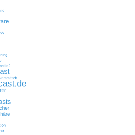
and
are
ew
erung
p
erlin2
ast
Stammtisch
cast.de
ter
asts
cher
häre
tion
ne