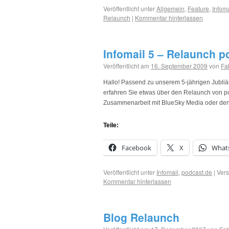
Veröffentlicht unter
Allgemein
,
Feature
,
Infoma
Relaunch
|
Kommentar hinterlassen
Infomail 5 – Relaunch p
Veröffentlicht am
16. September 2009
von
Fa
Hallo! Passend zu unserem 5-jährigen Jubliäum
erfahren Sie etwas über den Relaunch von po
Zusammenarbeit mit BlueSky Media oder de
Teile:
Facebook
X
What
Veröffentlicht unter
Infomail
,
podcast.de
|
Vers
Kommentar hinterlassen
Blog Relaunch