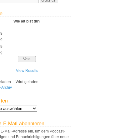
e
Wie alt bist du?
29
39
49
59
View Results
Wird geladen ...
-Archiv
rien
a E-Mail abonnieren
 E-Mail-Adresse ein, um dem Podcast-
olgen und Benachrichtigungen über neue