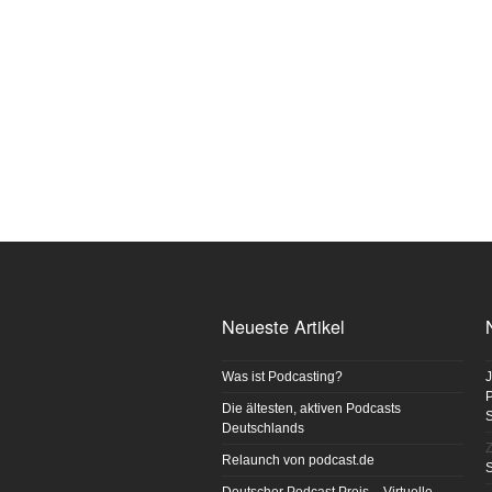
Neueste Artikel
Was ist Podcasting?
J
P
Die ältesten, aktiven Podcasts
Deutschlands
Z
Relaunch von podcast.de
S