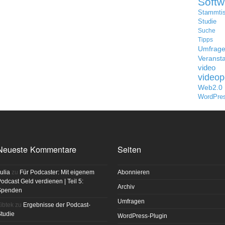
Softw
Stammti
Studie
Suche
Tipps
Umfrag
Veransta
video
videop
Web2.0
WordPre
Neueste Kommentare
Seiten
ulia
zu
Für Podcaster: Mit eigenem
Abonnieren
odcast Geld verdienen | Teil 5:
Archiv
Spenden
Umfragen
ibtek
zu
Ergebnisse der Podcast-
tudie
WordPress-Plugin