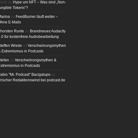
anik
zu
Hype um NFT – Was sind „Non-
ungible Tokens“?
Marina
zu
FeedBurner läuft weiter –
Ohne E-Mails
horsten Runte
zu
Brandneues Audacity
.0 für kostenfreie Audiobearbeitung
teffen Wrede
zu
Verschwörungsmythen
 Extremismus in Podcasts
tefan
zu
Verschwörungsmythen &
xtremismus in Podcasts
abio "Mr. Podcast" Bacigalupo
zu
rischer Redaktionswind bei podcast.de