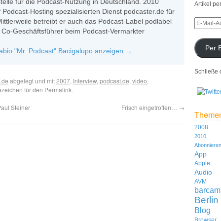
stelle für die Podcast-Nutzung in Deutschland. 2010
Artikel pe
 Podcast-Hosting spezialisierten Dienst podcaster.de für
Mittlerweile betreibt er auch das Podcast-Label podlabel
ls Co-Geschäftsführer beim Podcast-Vermarkter
Per 
Fabio "Mr. Podcast" Bacigalupo anzeigen
→
Schließe 
.de
abgelegt und mit
2007
,
Interview
,
podcast.de
,
video
,
ezeichen für den
Permalink
.
aul Steiner
Frisch eingetroffen…
→
Theme
2008
2010
Abonniere
App
Apple
Audio
AVM
barcam
Berlin
Blog
Browser