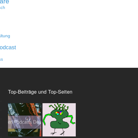
are
sch
e
ltung
odcast
ss
Top-Beiträge und Top-Seiten