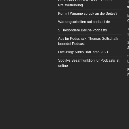
Deutscher Podcast Preis – Virtuelle
J
Preisverleihung
f
Kommt Winamp zurück an die Spitze?
Wartungsarbeiten auf podcast.de
T
5+ besondere Berufe-Podcasts
3
Aus für Podschalk: Thomas Gottschalk
S
beendet Podcast
&
Live-Blog: Audio BarCamp 2021
S
Spotifys Bezahlfunktion für Podcasts ist
E
online
F
F