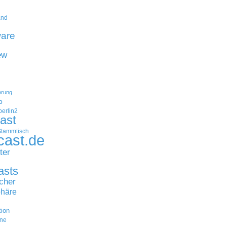
and
are
ew
erung
p
erlin2
ast
Stammtisch
cast.de
ter
asts
cher
häre
tion
ne