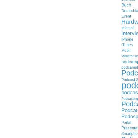
Buch
Deutschl
Event
Hardw
Infomail
Intervi
iPhone
iTunes
Mobil
Monetarisi
podcam
podcampb
Podc
Podcast-
pod
podcas
Podcasting
Podc
Podcat
Podosp
Portal
Präsenta
Smartpho