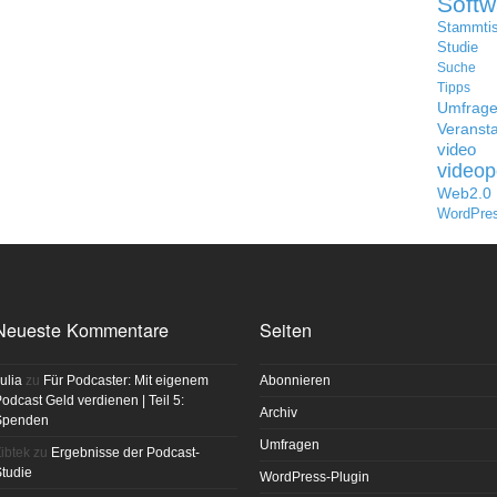
Softw
Stammti
Studie
Suche
Tipps
Umfrag
Veransta
video
videop
Web2.0
WordPre
Neueste Kommentare
Seiten
ulia
zu
Für Podcaster: Mit eigenem
Abonnieren
odcast Geld verdienen | Teil 5:
Archiv
Spenden
Umfragen
ibtek
zu
Ergebnisse der Podcast-
tudie
WordPress-Plugin