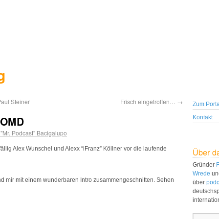
g
aul Steiner
Frisch eingetroffen…
→
Zum Porta
r OMD
Kontakt
 "Mr. Podcast" Bacigalupo
llig Alex Wunschel und Alexx “iFranz” Köllner vor die laufende
Über d
Gründer
F
Wrede
un
 und mir mit einem wunderbaren Intro zusammengeschnitten. Sehen
über
podc
deutschs
internati