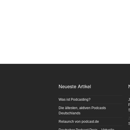
Neueste Artikel
Was ist Podcasting?
J
P
Die ältesten, aktiven Podcasts
Deutschlands
Z
Relaunch von podcast.de
S