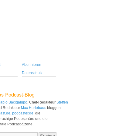
l
Abonnieren
Datenschutz
as Podcast-Blog
abio Bacigalupo
, Chef-Redakteur
Steffen
d Redakteur
Max Hurlebaus
bloggen
ast.de
,
podcaster.de
, die
prachige Podosphäre und die
onale Podcast-Szene.