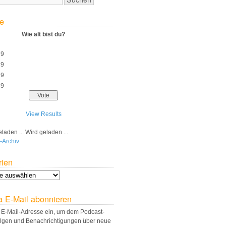
e
Wie alt bist du?
29
39
49
59
View Results
Wird geladen ...
-Archiv
rien
a E-Mail abonnieren
 E-Mail-Adresse ein, um dem Podcast-
olgen und Benachrichtigungen über neue