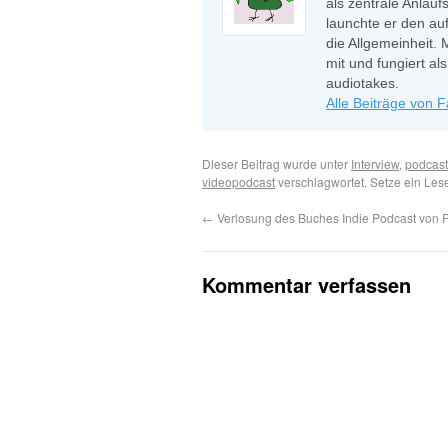
als zentrale Anlauf
launchte er den auf
die Allgemeinheit. 
mit und fungiert a
audiotakes.
Alle Beiträge von 
Dieser Beitrag wurde unter
Interview
,
podcast
videopodcast
verschlagwortet. Setze ein Les
←
Verlosung des Buches Indie Podcast von P
Kommentar verfassen