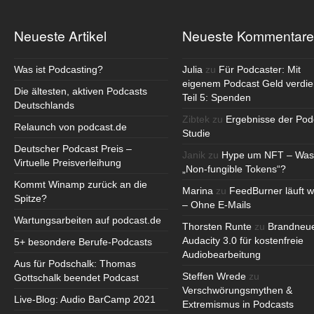
Neueste Artikel
Neueste Kommentare
Was ist Podcasting?
Julia
zu
Für Podcaster: Mit
eigenem Podcast Geld verdie
Die ältesten, aktiven Podcasts
Teil 5: Spenden
Deutschlands
Zibtek
zu
Ergebnisse der Pod
Relaunch von podcast.de
Studie
Deutscher Podcast Preis –
Janik
zu
Hype um NFT – Was
Virtuelle Preisverleihung
„Non-fungible Tokens“?
Kommt Winamp zurück an die
Marina
zu
FeedBurner läuft w
Spitze?
– Ohne E-Mails
Wartungsarbeiten auf podcast.de
Thorsten Runte
zu
Brandneu
Audacity 3.0 für kostenfreie
5+ besondere Berufe-Podcasts
Audiobearbeitung
Aus für Podschalk: Thomas
Steffen Wrede
zu
Gottschalk beendet Podcast
Verschwörungsmythen &
Live-Blog: Audio BarCamp 2021
Extremismus in Podcasts