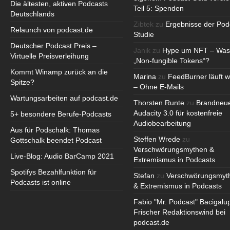
Die ältesten, aktiven Podcasts
Teil 5: Spenden
Deutschlands
Zibtek
zu
Ergebnisse der Pod
Relaunch von podcast.de
Studie
Deutscher Podcast Preis –
Janik
zu
Hype um NFT – Was
Virtuelle Preisverleihung
„Non-fungible Tokens“?
Kommt Winamp zurück an die
Marina
zu
FeedBurner läuft w
Spitze?
– Ohne E-Mails
Wartungsarbeiten auf podcast.de
Thorsten Runte
zu
Brandneu
Audacity 3.0 für kostenfreie
5+ besondere Berufe-Podcasts
Audiobearbeitung
Aus für Podschalk: Thomas
Steffen Wrede
zu
Gottschalk beendet Podcast
Verschwörungsmythen &
Live-Blog: Audio BarCamp 2021
Extremismus in Podcasts
Spotifys Bezahlfunktion für
Stefan
zu
Verschwörungsmyt
Podcasts ist online
& Extremismus in Podcasts
Fabio "Mr. Podcast" Bacigalu
Frischer Redaktionswind bei
podcast.de