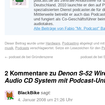
podcast.de als zentrale Anlaufstelle für
Deutschland. 2010 launchte er den auf 
spezialisierten Dienst podcaster.de für d
Mittlerweile betreibt er auch das Podcas
und fungiert als Co-Geschäftsführer be
audiotakes.
Alle Beiträge von Fabio "Mr. Podcast" B
Dieser Beitrag wurde unter
Hardware
,
Podcasting
abgelegt und mi
musik
,
Podcasts
verschlagwortet. Setze ein Lesezeichen für den
Pe
←
podcast.de bei Gründerszene
podcast.de bei 
2 Kommentare zu
Denon S-52 Wir
Audio CD System mit Podcast-Unt
BlackBike
sagt:
4. Januar 2008 um 21:26 Uhr