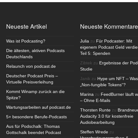
Neueste Artikel
Neueste Kommentare
Was ist Podcasting?
Julia
zu
Für Podcaster: Mit
eigenem Podcast Geld verdie
Die ältesten, aktiven Podcasts
Teil 5: Spenden
Deutschlands
Zibtek
zu
Ergebnisse der Pod
Relaunch von podcast.de
Studie
Deutscher Podcast Preis –
Janik
zu
Hype um NFT – Was
Virtuelle Preisverleihung
„Non-fungible Tokens“?
Kommt Winamp zurück an die
Marina
zu
FeedBurner läuft w
Spitze?
– Ohne E-Mails
Wartungsarbeiten auf podcast.de
Thorsten Runte
zu
Brandneu
Audacity 3.0 für kostenfreie
5+ besondere Berufe-Podcasts
Audiobearbeitung
Aus für Podschalk: Thomas
Steffen Wrede
zu
Gottschalk beendet Podcast