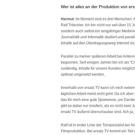
Wer ist alles an der Produktion von ers
Harmut
: Im Moment sind es drei Menschen:
Ralf Tritschler. Ich bin nicht nur seit über 15
sondern auch selbst ein langjähriger Medie
Journalistik und Informatik studiert und paral
Inhalte auf den Übertragungsweg Internet nic
Parallel zu meiner späteren Arbeit bei Anten
begonnen. Seit einigen Jahren bin ich als “C
zuständig, Inhalte für unsere Kunden möglich
optimal umgesetzt werden.
Innerhalb von ersatz.TV kann ich mich neben
täglichen Arbeit meist nicht geht. Da ich abe
das für mich eine gute Spielwiese, um Dars
gibt es dabei nur insofern, als es nicht zwei Ja
ersatz.TV äußerst überschaubar sind. Ach ja
Ralf ist in erster Linie der Tonspezialist be
Filmproduktion. Bei ersatz.TV kommt ein Teil