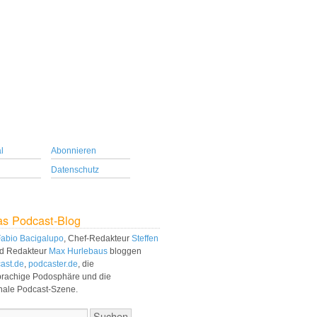
l
Abonnieren
Datenschutz
as Podcast-Blog
abio Bacigalupo
, Chef-Redakteur
Steffen
d Redakteur
Max Hurlebaus
bloggen
ast.de
,
podcaster.de
, die
prachige Podosphäre und die
onale Podcast-Szene.