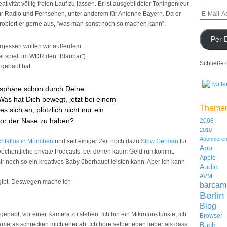
ivität völlig freien Lauf zu lassen. Er ist ausgebildeter Toningenieur
 für Radio und Fernsehen, unter anderem für Antenne Bayern. Da er
robiert er gerne aus, “was man sonst noch so machen kann”.
Per 
vergessen wollen wir außerdem
l spielt im
WDR
den “Blaubär”)
Schließe 
 gebaut hat.
dosphäre schon durch Deine
Was hat Dich bewegt, jetzt bei einem
Theme
 sich an, plötzlich nicht nur ein
vor der Nase zu haben?
2008
2010
Abonniere
hlaflos in München
und seit einiger Zeit noch dazu
Slow German
für
App
wöchentliche private Podcasts, bei denen kaum Geld rumkommt.
Apple
ir noch so ein kreatives Baby überhaupt leisten kann. Aber ich kann
Audio
AVM
 gibt. Deswegen mache ich
barcam
Berlin
Blog
gehabt, vor einer Kamera zu stehen. Ich bin ein Mikrofon-Junkie, ich
Browser
ameras schrecken mich eher ab. Ich höre selber eben lieber als dass
Buch