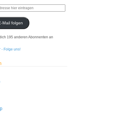
E-Mail folgen
dich 195 anderen Abonnenten an
n
n
p