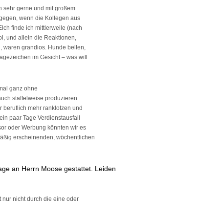
tin sehr gerne und mit großem
agegen, wenn die Kollegen aus
h finde ich mittlerweile (nach
l, und allein die Reaktionen,
 waren grandios. Hunde bellen,
agezeichen im Gesicht – was will
stmal ganz ohne
auch staffelweise produzieren
 beruflich mehr ranklotzen und
ein paar Tage Verdienstausfall
sor oder Werbung könnten wir es
mäßig erscheinenden, wöchentlichen
rage an Herrn Moose gestattet. Leiden
 nur nicht durch die eine oder