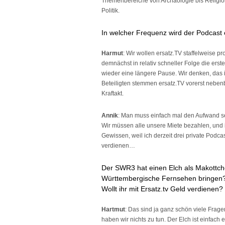
Themenbereiche von Archäologie bis Religio
Politik.
In welcher Frequenz wird der Podcast
Harmut
: Wir wollen ersatz.TV staffelweise pr
demnächst in relativ schneller Folge die ers
wieder eine längere Pause. Wir denken, das i
Beteiligten stemmen ersatz.TV vorerst nebenb
Kraftakt.
Annik
: Man muss einfach mal den Aufwand s
Wir müssen alle unsere Miete bezahlen, und 
Gewissen, weil ich derzeit drei private Podca
verdienen…
Der SWR3 hat einen Elch als Makottche
Württembergische Fernsehen bringen? 
Wollt ihr mit Ersatz.tv Geld verdienen
Hartmut
: Das sind ja ganz schön viele Frage
haben wir nichts zu tun. Der Elch ist einfach