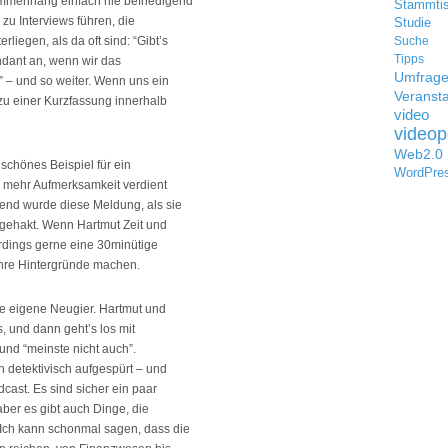
ammenhang einfach nie befriedigend
Stammti
zu Interviews führen, die
Studie
iegen, als da oft sind: “Gibt’s
Suche
Tipps
endant an, wenn wir das
Umfrag
 – und so weiter. Wenn uns ein
Veransta
 zu einer Kurzfassung innerhalb
video
videop
Web2.0
n schönes Beispiel für ein
WordPre
 mehr Aufmerksamkeit verdient
end wurde diese Meldung, als sie
abgehakt. Wenn Hartmut Zeit und
erdings gerne eine 30minütige
ihre Hintergründe machen.
die eigene Neugier. Hartmut und
s, und dann geht’s los mit
und “meinste nicht auch”.
h detektivisch aufgespürt – und
cast. Es sind sicher ein paar
ber es gibt auch Dinge, die
Ich kann schonmal sagen, dass die