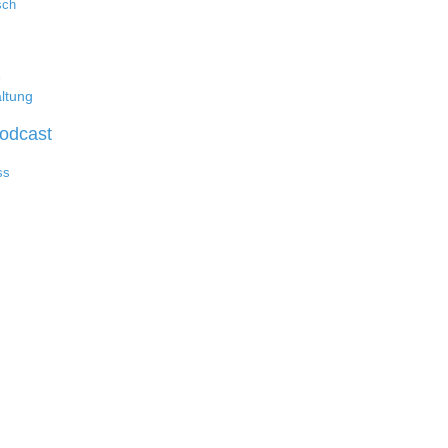
sch
e
ltung
odcast
ss