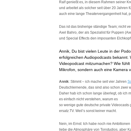
Ralf genießt es, in diesem Rahmen seiner Kreat
und arbeitet als solcher seit über 20 Jahren
auch eine lange Theatervergangenheit hat, p
Das ist das bisherige ständige Team; nicht 
Axel Bahro, der als Spezialist für Puppen (Axe
und Special Effects den imposanten Elchkopf
Annik, Du bist vielen Leute in der Po
erfolgreichen Audiopodcasts bekannt. 
Videopodcast mitzumachen? Wie fühlt es
Mikrofon, sondern auch eine Kamera 
Annik
: Stimmt – ich mache seit vier Jahren
Sc
Deutschlernende, das sind also schon zwei 
Daher hab ich schon lange überlegt, ob ich m
es einfach nicht verstehen, warum es
so wenige gute deutsche private Videocasts
ersatz.TV. Weil’s sonst keiner macht.
Nein, im Ernst: Ich habe noch nie Ambitionen 
liebe die Atmosphäre von Tonstudios, aber K