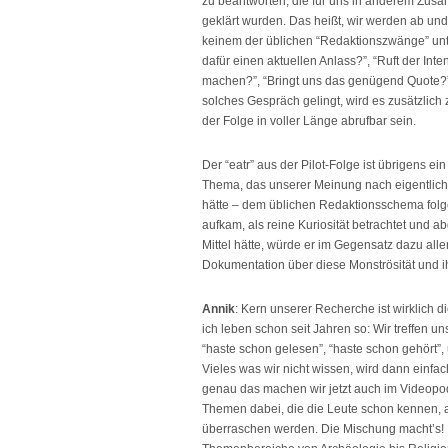
zu beantworten, die für uns in anderem Zus
geklärt wurden. Das heißt, wir werden ab und 
keinem der üblichen “Redaktionszwänge” unterl
dafür einen aktuellen Anlass?”, “Ruft der Int
machen?”, “Bringt uns das genügend Quote?”
solches Gespräch gelingt, wird es zusätzlich
der Folge in voller Länge abrufbar sein.
Der “eatr” aus der Pilot-Folge ist übrigens ei
Thema, das unserer Meinung nach eigentlich
hätte – dem üblichen Redaktionsschema folg
aufkam, als reine Kuriosität betrachtet und 
Mittel hätte, würde er im Gegensatz dazu all
Dokumentation über diese Monströsität und 
Annik
: Kern unserer Recherche ist wirklich 
ich leben schon seit Jahren so: Wir treffen un
“haste schon gelesen”, “haste schon gehört”, 
Vieles was wir nicht wissen, wird dann einfac
genau das machen wir jetzt auch im Videopod
Themen dabei, die die Leute schon kennen, a
überraschen werden. Die Mischung macht’s! 