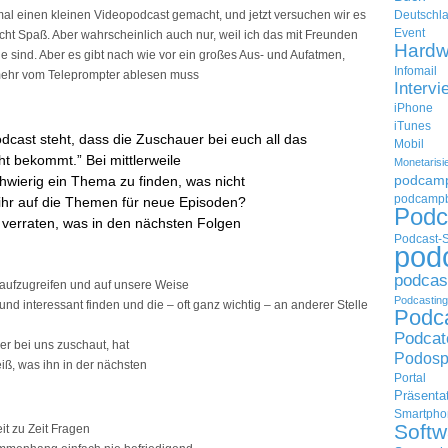
mal einen kleinen Videopodcast gemacht, und jetzt versuchen wir es
Deutschl
Event
ht Spaß. Aber wahrscheinlich auch nur, weil ich das mit Freunden
Hardw
ge sind. Aber es gibt nach wie vor ein großes Aus- und Aufatmen,
Infomail
mehr vom Teleprompter ablesen muss
Intervi
iPhone
iTunes
cast steht, dass die Zuschauer bei euch all das
Mobil
t bekommt.” Bei mittlerweile
Monetarisi
podcam
wierig ein Thema zu finden, was nicht
podcampb
ihr auf die Themen für neue Episoden?
Podc
 verraten, was in den nächsten Folgen
Podcast-
pod
podcas
 aufzugreifen und auf unsere Weise
Podcasting
nd interessant finden und die – oft ganz wichtig – an anderer Stelle
Podc
Podcat
er bei uns zuschaut, hat
Podosp
iß, was ihn in der nächsten
Portal
Präsenta
Smartpho
Softw
it zu Zeit Fragen