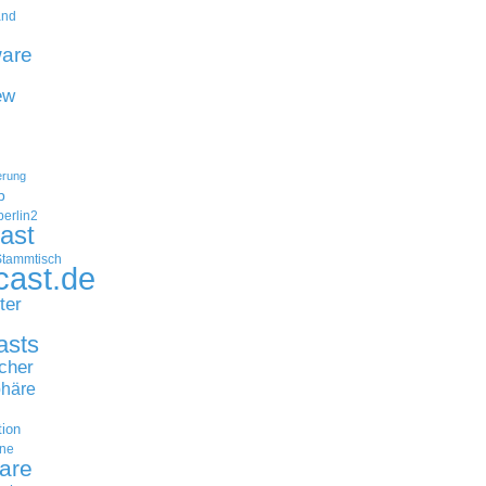
and
are
ew
erung
p
erlin2
ast
Stammtisch
cast.de
ter
asts
cher
häre
tion
ne
are