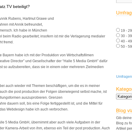
atz.TV beteiligt?
Umfrag
 Annik Rubens, Hartmut Grawe und
 Jahren mit Annik befreundet,
nmensch. Ich habe in München
19 - 29
30 - 39
lel beim Radio gearbeitet; insofern ist mir die Verlagerung medialer
40 - 49
ht fremd.
50 - 59
ne Bayern habe ich mit der Produktion von Wirtschaftsfilmen
reative Director” und Gesellschafter der “Halle 5 Media GmbH” dafür
st so aufzubereiten, dass sie in einem oder mehreren Zielmedien
Umfragen
bei auch wieder mit Themen beschäftigen, um die es in meiner
Katego
r auch die post production der Folgen überwiegend selbst mache, ist
tellungsformen auszuprobieren. Grenzen
hre dauern soll, bis eine Folge fertiggestellt ist, und die Mittel für
Blog vi
, das Webdesign habe ich auch verbrochen.
Gib deine
i Halle 5 Media GmbH, übernimmt aber auch viele Aufgaben in der
Blog zu f
 der Kamera-Arbeit von ihm, ebenso ein Teil der post production. Auch
Artikel pe