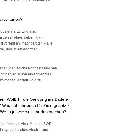
n reichen, von Finanzwesen bis
 erscheinen?
oduzieren. Es wird also
ten zehn Folgen geben, dann
st vorerst am machbarsten – alle
ei, das ist ein enormer
ehen, den solche Podcasts machen.
ich hab so schon ein schlechtes
sts mache, anstatt Geld zu
n. Wollt ihr die Sendung ins Baden-
Was habt ihr euch für Ziele gesetzt?
? Wenn ja, wie wollt ihr das machen?
n auf einmal. Also: Mit dem
SWR
 ein sympathisches Viech – und