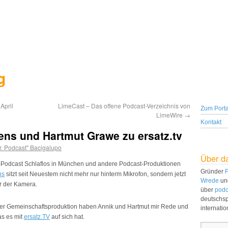
g
April
LimeCast – Das offene Podcast-Verzeichnis von
Zum Porta
LimeWire
→
Kontakt
ens und Hartmut Grawe zu ersatz.tv
r. Podcast" Bacigalupo
Über d
o-Podcast Schlaflos in München und andere Podcast-Produktionen
Gründer
F
ns
sitzt seit Neuestem nicht mehr nur hinterm Mikrofon, sondern jetzt
Wrede
un
r der Kamera.
über
podc
deutschs
der Gemeinschaftsproduktion haben Annik und Hartmut mir Rede und
internati
as es mit
ersatz.TV
auf sich hat.