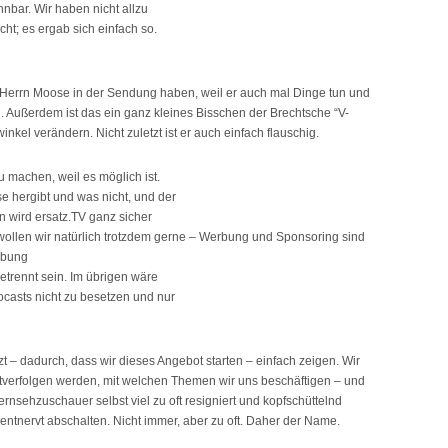
nnbar. Wir haben nicht allzu
ht; es ergab sich einfach so.
 Herrn Moose in der Sendung haben, weil er auch mal Dinge tun und
. Außerdem ist das ein ganz kleines Bisschen der Brechtsche “V-
inkel verändern. Nicht zuletzt ist er auch einfach flauschig.
u machen, weil es möglich ist.
e hergibt und was nicht, und der
ern wird ersatz.TV ganz sicher
llen wir natürlich trotzdem gerne – Werbung und Sponsoring sind
rbung
etrennt sein. Im übrigen wäre
casts nicht zu besetzen und nur
tzt – dadurch, dass wir dieses Angebot starten – einfach zeigen. Wir
verfolgen werden, mit welchen Themen wir uns beschäftigen – und
 Fernsehzuschauer selbst viel zu oft resigniert und kopfschüttelnd
ntnervt abschalten. Nicht immer, aber zu oft. Daher der Name.