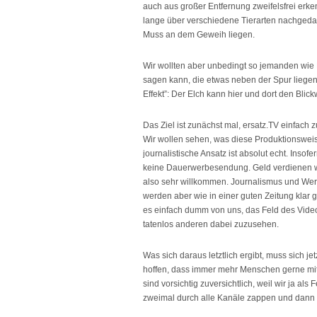
auch aus großer Entfernung zweifelsfrei erke
lange über verschiedene Tierarten nachgedac
Muss an dem Geweih liegen.
Wir wollten aber unbedingt so jemanden wie
sagen kann, die etwas neben der Spur liegen
Effekt”: Der Elch kann hier und dort den Blickw
Das Ziel ist zunächst mal, ersatz.TV einfach z
Wir wollen sehen, was diese Produktionsweis
journalistische Ansatz ist absolut echt. Insof
keine Dauerwerbesendung. Geld verdienen wo
also sehr willkommen. Journalismus und We
werden aber wie in einer guten Zeitung klar g
es einfach dumm von uns, das Feld des Video
tatenlos anderen dabei zuzusehen.
Was sich daraus letztlich ergibt, muss sich je
hoffen, dass immer mehr Menschen gerne mit
sind vorsichtig zuversichtlich, weil wir ja als
zweimal durch alle Kanäle zappen und dann e