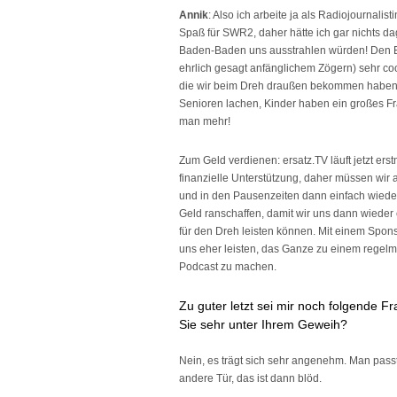
Annik
: Also ich arbeite ja als Radiojournalis
Spaß für SWR2, daher hätte ich gar nichts d
Baden-Baden uns ausstrahlen würden! Den Elc
ehrlich gesagt anfänglichem Zögern) sehr coo
die wir beim Dreh draußen bekommen haben,
Senioren lachen, Kinder haben ein großes Fr
man mehr!
Zum Geld verdienen: ersatz.TV läuft jetzt er
finanzielle Unterstützung, daher müssen wir 
und in den Pausenzeiten dann einfach wieder
Geld ranschaffen, damit wir uns dann wieder 
für den Dreh leisten können. Mit einem Spon
uns eher leisten, das Ganze zu einem regel
Podcast zu machen.
Zu guter letzt sei mir noch folgende F
Sie sehr unter Ihrem Geweih?
Nein, es trägt sich sehr angenehm. Man passt
andere Tür, das ist dann blöd.