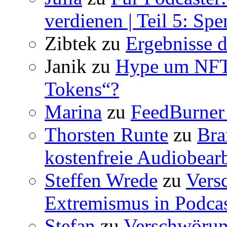
verdienen | Teil 5: Sp
Zibtek
zu
Ergebnisse d
Janik
zu
Hype um NFT 
Tokens“?
Marina
zu
FeedBurner 
Thorsten Runte
zu
Bra
kostenfreie Audiobear
Steffen Wrede
zu
Vers
Extremismus in Podcas
Stefan
zu
Verschwörun