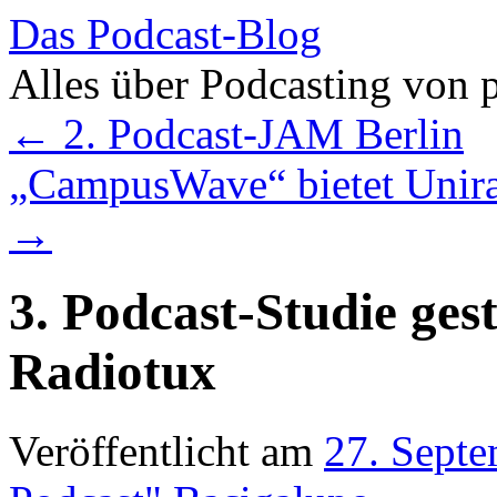
Das Podcast-Blog
Alles über Podcasting von 
Zum
←
2. Podcast-JAM Berlin
Inhalt
springen
„CampusWave“ bietet Unirad
→
3. Podcast-Studie ges
Radiotux
Veröffentlicht am
27. Sept